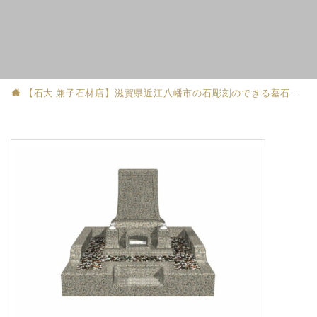
【石大 兼子石材店】滋賀県近江八幡市の石彫刻のできる墓石店