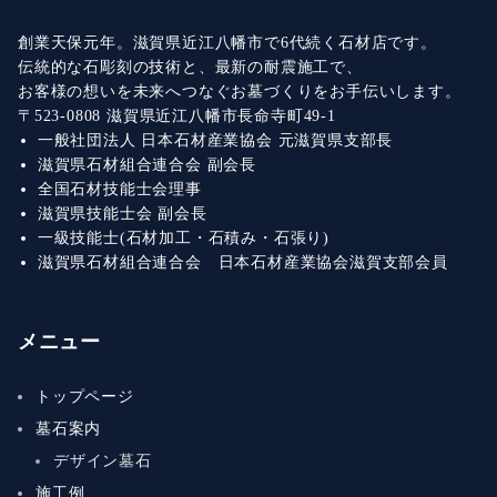
創業天保元年。滋賀県近江八幡市で6代続く石材店です。
伝統的な石彫刻の技術と、最新の耐震施工で、
お客様の想いを未来へつなぐお墓づくりをお手伝いします。
〒523-0808 滋賀県近江八幡市長命寺町49-1
一般社団法人 日本石材産業協会 元滋賀県支部長
滋賀県石材組合連合会 副会長
全国石材技能士会理事
滋賀県技能士会 副会長
一級技能士(石材加工・石積み・石張り)
滋賀県石材組合連合会 日本石材産業協会滋賀支部会員
メニュー
トップページ
墓石案内
デザイン墓石
施工例