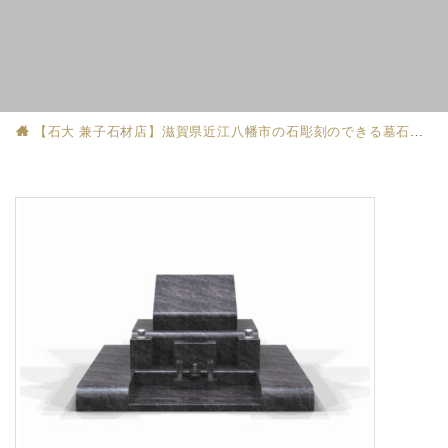
【石大 兼子石材店】滋賀県近江八幡市の石彫刻のできる墓石店