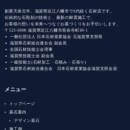
創業天保元年。滋賀県近江八幡市で6代続く石材店です。
伝統的な石彫刻の技術と、最新の耐震施工で、
お客様の想いを未来へつなぐお墓づくりをお手伝いします。
〒523-0808 滋賀県近江八幡市長命寺町49-1
一般社団法人 日本石材産業協会 元滋賀県支部長
滋賀県石材組合連合会 副会長
全国石材技能士会理事
滋賀県技能士会 副会長
一級技能士(石材加工・石積み・石張り)
滋賀県石材組合連合会 日本石材産業協会滋賀支部会員
メニュー
トップページ
墓石案内
デザイン墓石
施工例