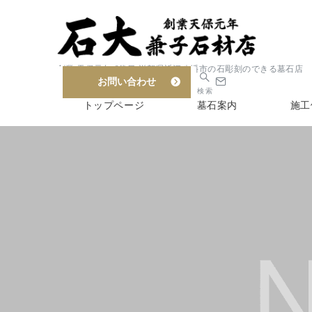
創業 天保元年 6代目 滋賀県近江八幡市の石彫刻のできる墓石店
お問い合わせ
検索
トップページ
墓石案内
施工