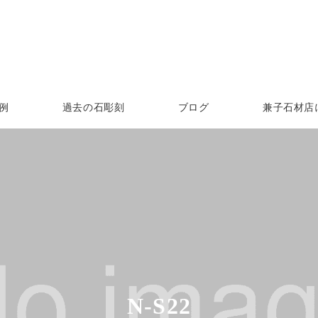
例
過去の石彫刻
ブログ
兼子石材店
N-S22