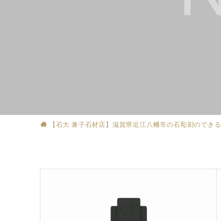
【石大 兼子石材店】滋賀県近江八幡市の石彫刻のでき