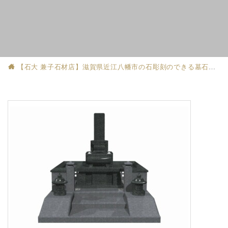
【石大 兼子石材店】滋賀県近江八幡市の石彫刻のできる墓石店