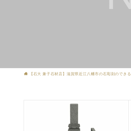
【石大 兼子石材店】滋賀県近江八幡市の石彫刻のでき