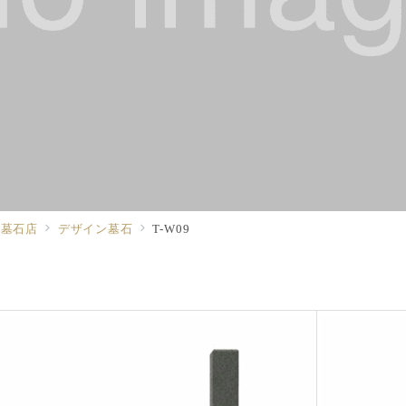
る墓石店
デザイン墓石
T-W09