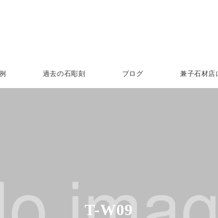
例
過去の石彫刻
ブログ
兼子石材店
T-W09