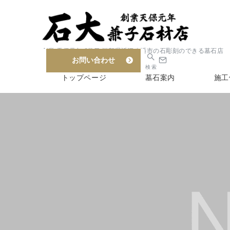
創業 天保元年 6代目 滋賀県近江八幡市の石彫刻のできる墓石店
お問い合わせ
検索
トップページ
墓石案内
施工