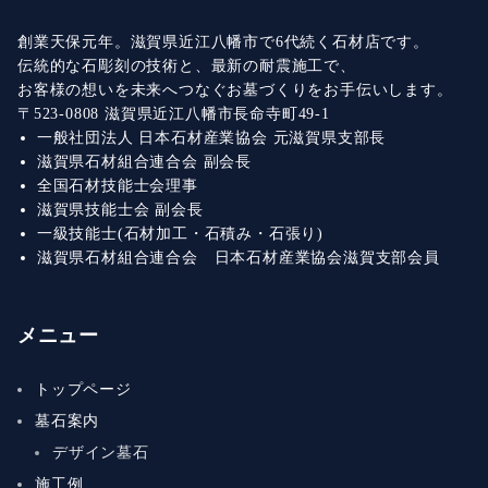
創業天保元年。滋賀県近江八幡市で6代続く石材店です。
伝統的な石彫刻の技術と、最新の耐震施工で、
お客様の想いを未来へつなぐお墓づくりをお手伝いします。
〒523-0808 滋賀県近江八幡市長命寺町49-1
一般社団法人 日本石材産業協会 元滋賀県支部長
滋賀県石材組合連合会 副会長
全国石材技能士会理事
滋賀県技能士会 副会長
一級技能士(石材加工・石積み・石張り)
滋賀県石材組合連合会 日本石材産業協会滋賀支部会員
メニュー
トップページ
墓石案内
デザイン墓石
施工例