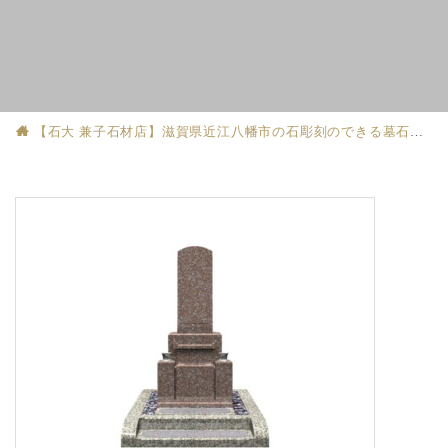
【石大 兼子石材店】滋賀県近江八幡市の石彫刻のできる墓石店