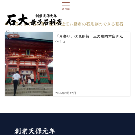
Menu
【石大 兼子石材店】滋賀県近江八幡市の石彫刻のできる墓石店
ブログ
「月参り、伏見稲荷 三の峰岡本店さん
検索
へ！」
2025年9月12日