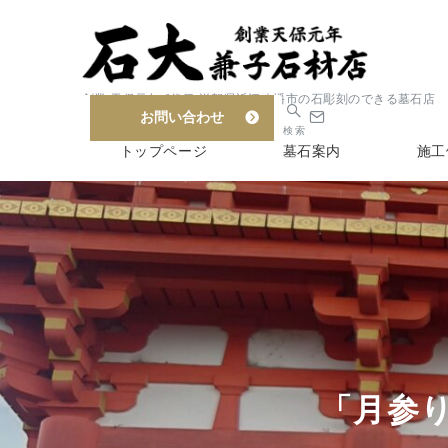
創業 天保元年 6代目 滋賀県近江八幡市の石彫刻のできる墓石店
お問い合わせ
検索
トップページ
墓石案内
施工
「月参