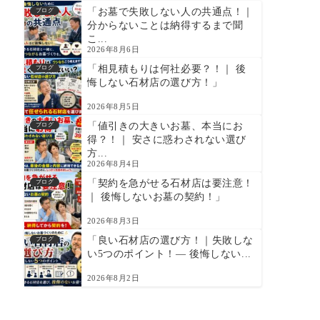
「お墓で失敗しない人の共通点！｜
ブログ
分からないことは納得するまで聞
こ...
2026年8月6日
「相見積もりは何社必要？！｜ 後
ブログ
悔しない石材店の選び方！」
2026年8月5日
「値引きの大きいお墓、本当にお
ブログ
得？！｜ 安さに惑わされない選び
方...
2026年8月4日
「契約を急がせる石材店は要注意！
ブログ
｜ 後悔しないお墓の契約！」
2026年8月3日
「良い石材店の選び方！｜失敗しな
ブログ
い5つのポイント！― 後悔しない...
2026年8月2日