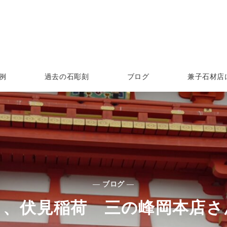
例
過去の石彫刻
ブログ
兼子石材店
— ブログ —
り、伏見稲荷 三の峰岡本店さ