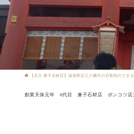
【石大 兼子石材店】滋賀県近江八幡市の石彫刻のでき
創業天保元年 6代目 兼子石材店 ポンコツ店