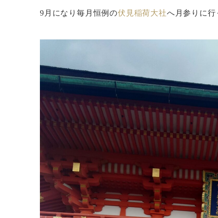
9月になり毎月恒例の
伏見稲荷大社
へ月参りに行