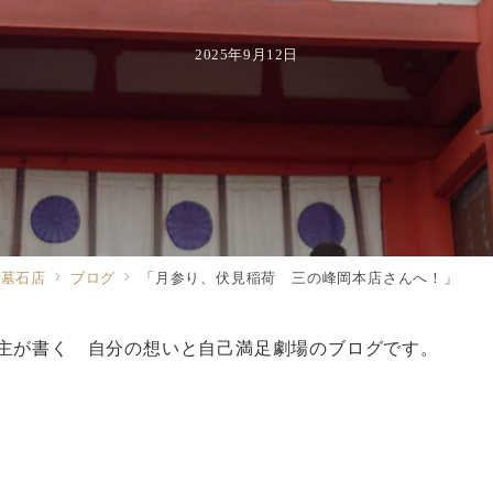
2025年9月12日
る墓石店
ブログ
「月参り、伏見稲荷 三の峰岡本店さんへ！」
主が書く 自分の想いと自己満足劇場のブログです。