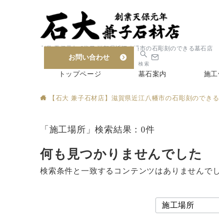
創業 天保元年 6代目 滋賀県近江八幡市の石彫刻のできる墓石店
お問い合わせ
検索
トップページ
墓石案内
施工
【石大 兼子石材店】滋賀県近江八幡市の石彫刻のでき
「施工場所」検索結果：0件
何も見つかりませんでした
検索条件と一致するコンテンツはありませんで
検
索：