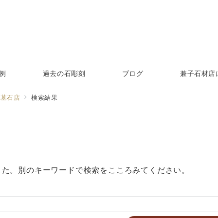
例
過去の石彫刻
ブログ
兼子石材店
る墓石店
検索結果
した。別のキーワードで検索をこころみてください。