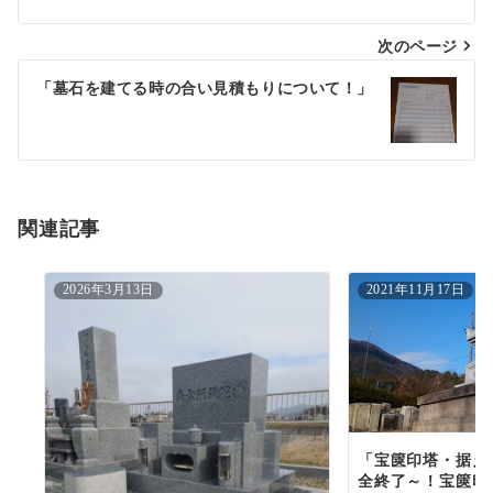
ナ
次のページ
ビ
ゲ
「墓石を建てる時の合い見積もりについて！」
ー
シ
ョ
関連記事
ン
2026年3月13日
2021年11月17日
「宝篋印塔・据え
全終了～！宝篋印