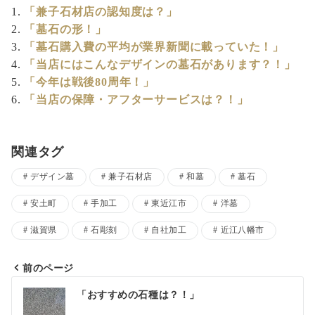
「兼子石材店の認知度は？」
「墓石の形！」
「墓石購入費の平均が業界新聞に載っていた！」
「当店にはこんなデザインの墓石があります？！」
「今年は戦後80周年！」
「当店の保障・アフターサービスは？！」
関連タグ
デザイン墓
兼子石材店
和墓
墓石
安土町
手加工
東近江市
洋墓
滋賀県
石彫刻
自社加工
近江八幡市
前のページ
投
「おすすめの石種は？！」
稿