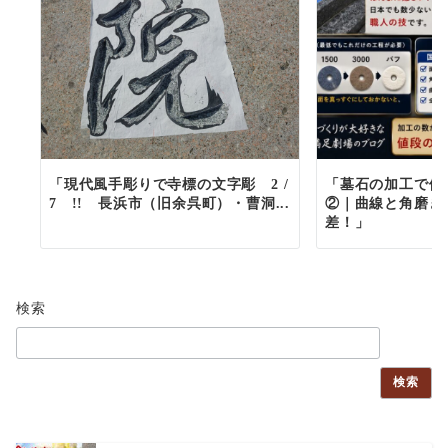
「現代風手彫りで寺標の文字彫 2 /
「墓石の加工で値
7 !! 長浜市（旧余呉町）・曹洞...
②｜曲線と角磨き
差！」
検索
検索