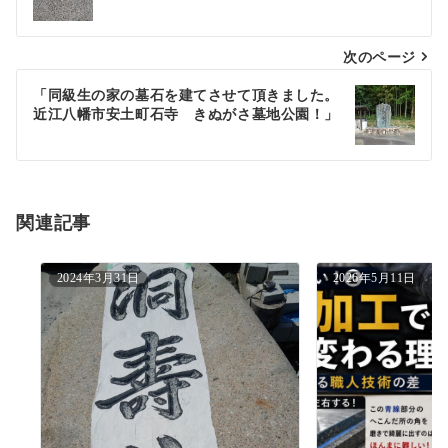
ナ
次のページ
ビ
ゲ
「同級生の家の墓石を建てさせて頂きました。
近江八幡市安土町石寺 きぬがさ墓地公園！」
ー
シ
ョ
関連記事
ン
2024年3月31日
2026年5月11日