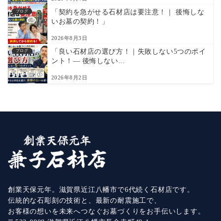
「契約を急がせる石材店は要注意！｜ 後悔しな
ブログ
いお墓の契約！」
2026年8月3日
「良い石材店の選び方！｜失敗しない5つのポイ
ブログ
ント！― 後悔しない...
2026年8月2日
創業天保元年。滋賀県近江八幡市で6代続く石材店です。
伝統的な石彫刻の技術と、最新の耐震施工で、
お客様の想いを未来へつなぐお墓づくりをお手伝いします。