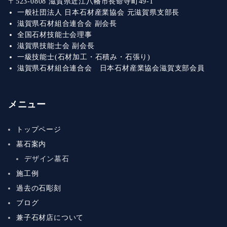
〒523-0808 滋賀県近江八幡市長命寺町49-1
一般社団法人 日本石材産業協会 元滋賀県支部長
滋賀県石材組合連合会 副会長
全国石材技能士会理事
滋賀県技能士会 副会長
一級技能士(石材加工・石積み・石張り)
滋賀県石材組合連合会 日本石材産業協会滋賀支部会員
メニュー
トップページ
墓石案内
デザイン墓石
施工例
過去の石彫刻
ブログ
兼子石材店について