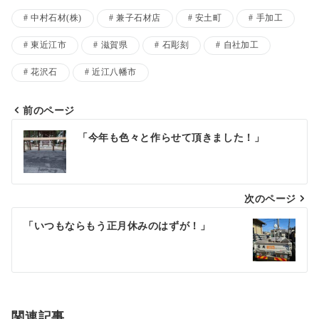
中村石材(株)
兼子石材店
安土町
手加工
東近江市
滋賀県
石彫刻
自社加工
花沢石
近江八幡市
前のページ
投
「今年も色々と作らせて頂きました！」
稿
ナ
次のページ
ビ
ゲ
「いつもならもう正月休みのはずが！」
ー
シ
ョ
関連記事