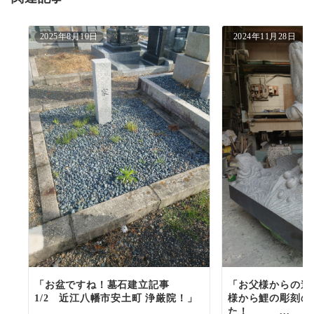
ン
2025年8月10日
2024年11月28日
「お盆ですね！墓石建立記事
「お父様からの遺
1/2 近江八幡市安土町 浄厳院！」
様から鯉の彫刻の
た！ ...