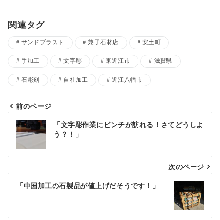
関連タグ
サンドブラスト
兼子石材店
安土町
手加工
文字彫
東近江市
滋賀県
石彫刻
自社加工
近江八幡市
前のページ
投
「文字彫作業にピンチが訪れる！さてどうしよ
う？！」
稿
ナ
次のページ
ビ
ゲ
「中国加工の石製品が値上げだそうです！」
ー
シ