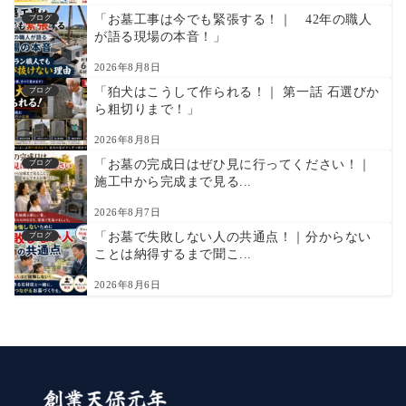
「お墓工事は今でも緊張する！｜ 42年の職人
ブログ
が語る現場の本音！」
2026年8月8日
「狛犬はこうして作られる！｜ 第一話 石選びか
ブログ
ら粗切りまで！」
2026年8月8日
「お墓の完成日はぜひ見に行ってください！｜
ブログ
施工中から完成まで見る...
2026年8月7日
「お墓で失敗しない人の共通点！｜分からない
ブログ
ことは納得するまで聞こ...
2026年8月6日