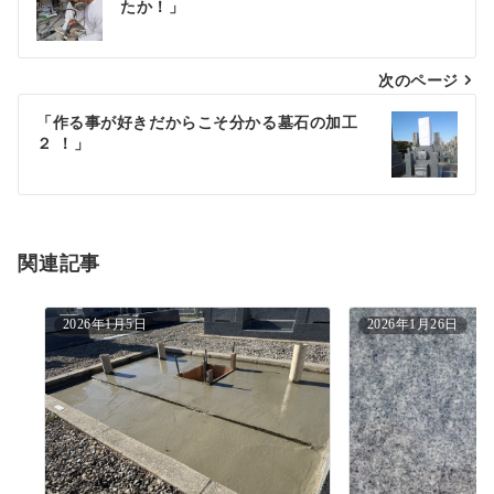
たか！」
稿
ナ
次のページ
ビ
ゲ
「作る事が好きだからこそ分かる墓石の加工
２ ！」
ー
シ
ョ
関連記事
ン
2026年1月5日
2026年1月26日