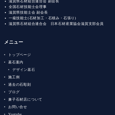
滋賀県石材組合連合会 副会長
全国石材技能士会理事
滋賀県技能士会 副会長
一級技能士(石材加工・石積み・石張り)
滋賀県石材組合連合会 日本石材産業協会滋賀支部会員
メニュー
トップページ
墓石案内
デザイン墓石
施工例
過去の石彫刻
ブログ
兼子石材店について
お問い合せ
Youtube