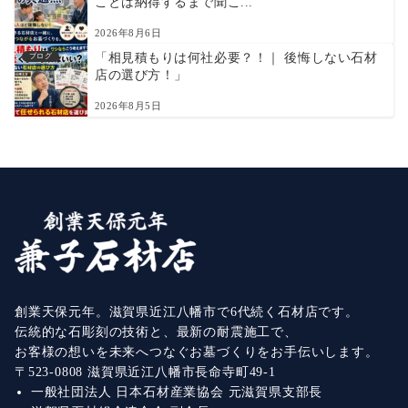
ことは納得するまで聞こ...
2026年8月6日
「相見積もりは何社必要？！｜ 後悔しない石材
ブログ
店の選び方！」
2026年8月5日
創業天保元年。滋賀県近江八幡市で6代続く石材店です。
伝統的な石彫刻の技術と、最新の耐震施工で、
お客様の想いを未来へつなぐお墓づくりをお手伝いします。
〒523-0808 滋賀県近江八幡市長命寺町49-1
一般社団法人 日本石材産業協会 元滋賀県支部長