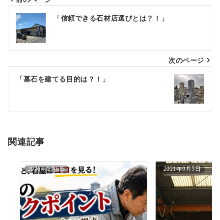
投
「信頼できる石材店選びとは？！」
稿
ナ
次のページ
ビ
ゲ
「墓石を建てる目的は？！」
ー
シ
ョ
関連記事
ン
2026年5月6日
2021年9月5日