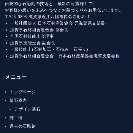
伝統的な石彫刻の技術と、最新の耐震施工で、
お客様の想いを未来へつなぐお墓づくりをお手伝いします。
〒523-0808 滋賀県近江八幡市長命寺町49-1
一般社団法人 日本石材産業協会 元滋賀県支部長
滋賀県石材組合連合会 副会長
全国石材技能士会理事
滋賀県技能士会 副会長
一級技能士(石材加工・石積み・石張り)
滋賀県石材組合連合会 日本石材産業協会滋賀支部会員
メニュー
トップページ
墓石案内
デザイン墓石
施工例
過去の石彫刻