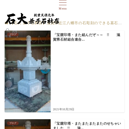
Menu
【石大 兼子石材店】滋賀県近江八幡市の石彫刻のできる墓石店
ブログ
「宝篋印塔・また組んだぞ～～ !! 滋
検索
賀県石材組合連合...
2021年10月29日
ブログ
「宝篋印塔・またまたまたまたのせちゃい
ました !! 滋...