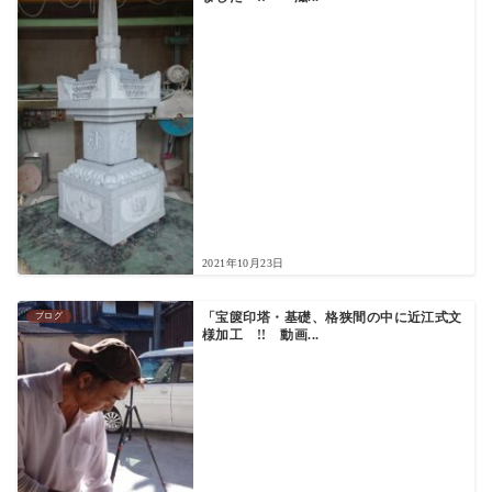
2021年10月23日
ブログ
「宝篋印塔・基礎、格狭間の中に近江式文
様加工 !! 動画...