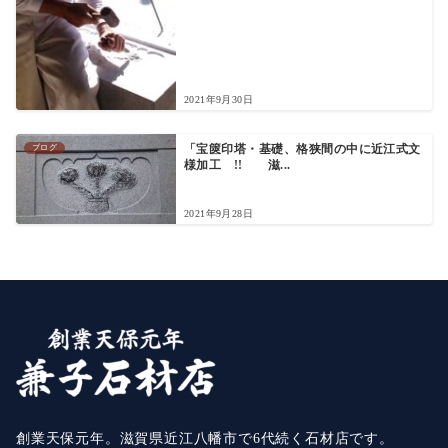
2021年9月30日
ブログ
「宝篋印塔・基礎、格狭間の中に近江式文
様加工 !! 滋...
2021年9月28日
創業天保元年。滋賀県近江八幡市で6代続く石材店です。