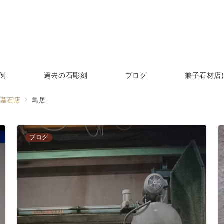
例
過去の石彫刻
ブログ
兼子石材店
る墓石店
鳥居
ブログ