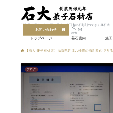
創業 天保元年 6代目 滋賀県近江八幡市の石彫刻のできる墓石店
お問い合わせ
検索
トップページ
墓石案内
施工
【石大 兼子石材店】滋賀県近江八幡市の石彫刻のでき
ブログ