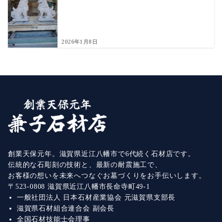
2026年1月8日
創業天保元年。滋賀県近江八幡市で6代続く石材店です。
伝統的な石彫刻の技術と、最新の耐震施工で、
お客様の想いを未来へつなぐお墓づくりをお手伝いします。
〒523-0808 滋賀県近江八幡市長命寺町49-1
一般社団法人 日本石材産業協会 元滋賀県支部長
滋賀県石材組合連合会 副会長
全国石材技能士会理事