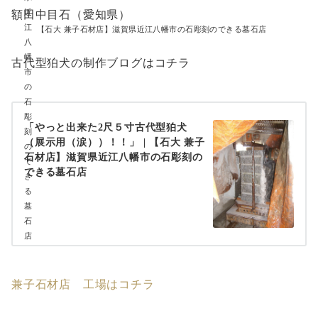
額田中目石（愛知県）
【石大 兼子石材店】滋賀県近江八幡市の石彫刻のできる墓石店
古代型狛犬の制作ブログはコチラ
「やっと出来た2尺５寸古代型狛犬
（展示用（涙））！！」 | 【石大 兼子
石材店】滋賀県近江八幡市の石彫刻の
できる墓石店
兼子石材店 工場はコチラ