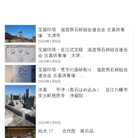
宝篋印塔 滋賀県石材組合連合会 古墓供養
塚 大津市
2026年1月8日
宝篋印塔・近江式文様 滋賀県石材組合連合
会 古墓供養塚 大津...
2026年1月8日
宝篋印塔・梵字の薬研彫り 滋賀県石材組合
連合会 古墓供養塚 ...
2026年1月8日
洋墓 平浄（黒石はめ込み） 近江八幡市
安土町慈恩寺 浄厳院...
2026年1月8日
狛犬 17 古代型 展示品