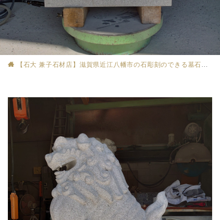
【石大 兼子石材店】滋賀県近江八幡市の石彫刻のできる墓石店