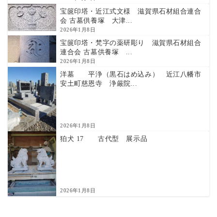
宝篋印塔・近江式文様 滋賀県石材組合連合
会 古墓供養塚 大津...
2026年1月8日
宝篋印塔・梵字の薬研彫り 滋賀県石材組合
連合会 古墓供養塚 ...
2026年1月8日
洋墓 平浄（黒石はめ込み） 近江八幡市
安土町慈恩寺 浄厳院...
2026年1月8日
狛犬 17 古代型 展示品
2026年1月8日