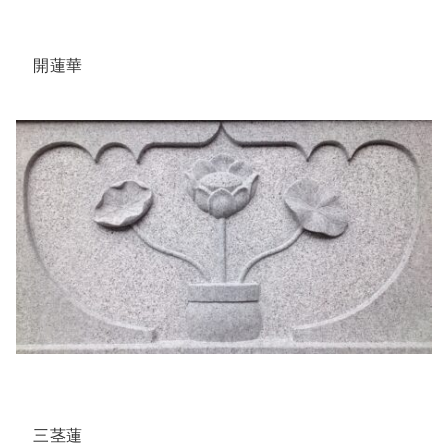
開蓮華
三茎蓮