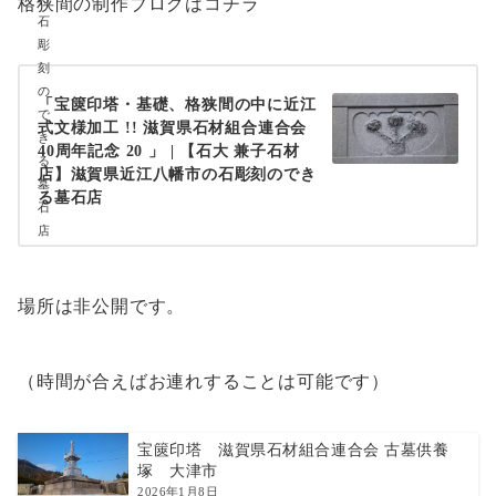
格狭間の制作ブログはコチラ
「宝篋印塔・基礎、格狭間の中に近江
式文様加工 !! 滋賀県石材組合連合会
40周年記念 20 」 | 【石大 兼子石材
店】滋賀県近江八幡市の石彫刻のでき
る墓石店
場所は非公開です。
（時間が合えばお連れすることは可能です）
宝篋印塔 滋賀県石材組合連合会 古墓供養
塚 大津市
2026年1月8日