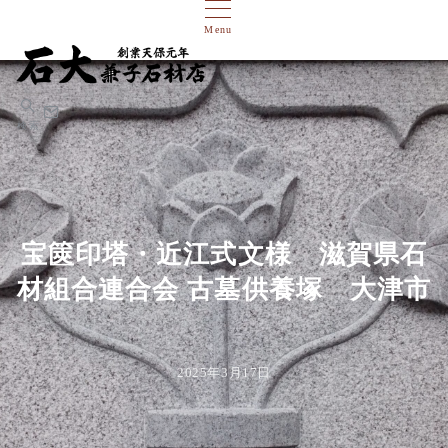
Menu
検索
宝篋印塔・近江式文様 滋賀県石
材組合連合会 古墓供養塚 大津市
2025年3月17日