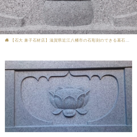
【石大 兼子石材店】滋賀県近江八幡市の石彫刻のできる墓石店