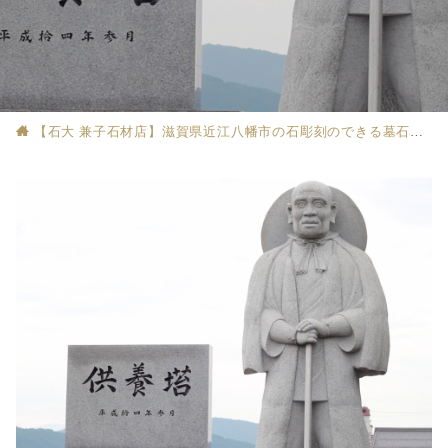
【石大 兼子石材店】滋賀県近江八幡市の石彫刻のできる墓石店