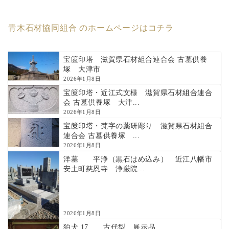
青木石材協同組合 のホームページはコチラ
宝篋印塔 滋賀県石材組合連合会 古墓供養
塚 大津市
2026年1月8日
宝篋印塔・近江式文様 滋賀県石材組合連合
会 古墓供養塚 大津...
2026年1月8日
宝篋印塔・梵字の薬研彫り 滋賀県石材組合
連合会 古墓供養塚 ...
2026年1月8日
洋墓 平浄（黒石はめ込み） 近江八幡市
安土町慈恩寺 浄厳院...
2026年1月8日
狛犬 17 古代型 展示品