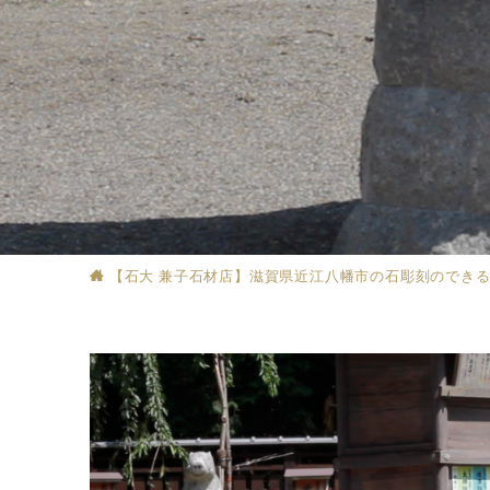
【石大 兼子石材店】滋賀県近江八幡市の石彫刻のでき