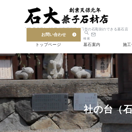
創業 天保元年 6代目 滋賀県近江八幡市の石彫刻のできる墓石店
お問い合わせ
検索
トップページ
墓石案内
施工
社の台（