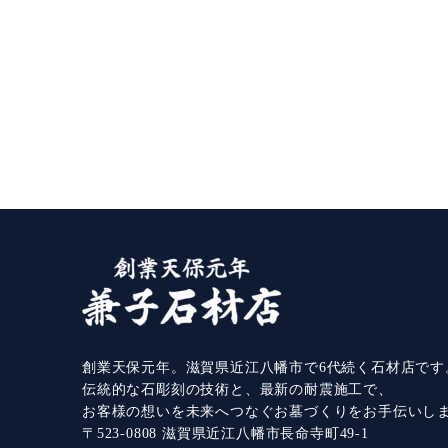
創業天保元年。滋賀県近江八幡市で6代続く石材店です
伝統的な石彫刻の技術と、最新の耐震施工で、
お客様の想いを未来へつなぐお墓づくりをお手伝いし
〒523-0808 滋賀県近江八幡市長命寺町49-1