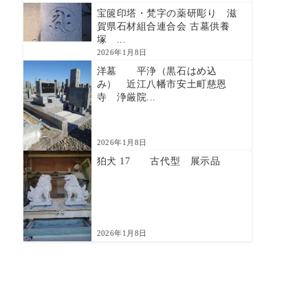
宝篋印塔・梵字の薬研彫り 滋
賀県石材組合連合会 古墓供養
塚 ...
2026年1月8日
洋墓 平浄（黒石はめ込
み） 近江八幡市安土町慈恩
寺 浄厳院...
2026年1月8日
狛犬 17 古代型 展示品
2026年1月8日