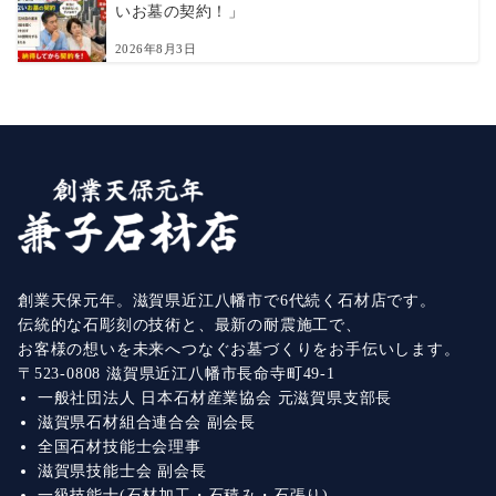
いお墓の契約！」
2026年8月3日
創業天保元年。滋賀県近江八幡市で6代続く石材店です。
伝統的な石彫刻の技術と、最新の耐震施工で、
お客様の想いを未来へつなぐお墓づくりをお手伝いします。
〒523-0808 滋賀県近江八幡市長命寺町49-1
一般社団法人 日本石材産業協会 元滋賀県支部長
滋賀県石材組合連合会 副会長
全国石材技能士会理事
滋賀県技能士会 副会長
一級技能士(石材加工・石積み・石張り)