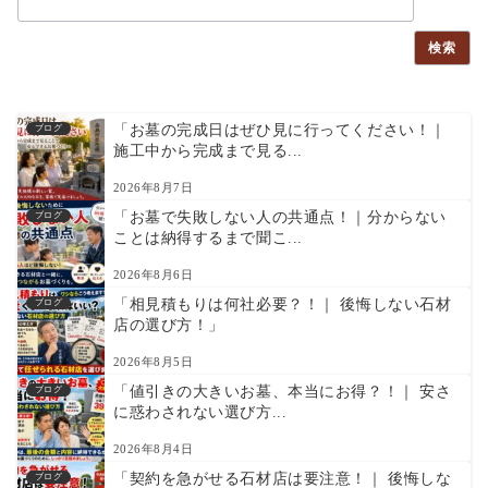
検索
「お墓の完成日はぜひ見に行ってください！｜
ブログ
施工中から完成まで見る...
2026年8月7日
「お墓で失敗しない人の共通点！｜分からない
ブログ
ことは納得するまで聞こ...
2026年8月6日
「相見積もりは何社必要？！｜ 後悔しない石材
ブログ
店の選び方！」
2026年8月5日
「値引きの大きいお墓、本当にお得？！｜ 安さ
ブログ
に惑わされない選び方...
2026年8月4日
「契約を急がせる石材店は要注意！｜ 後悔しな
ブログ