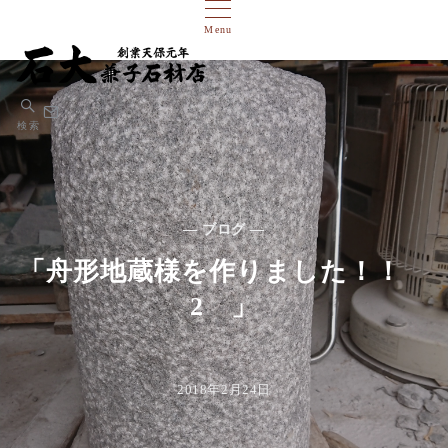
Menu
検索
— ブログ —
「舟形地蔵様を作りました！！
2 」
2018年2月24日