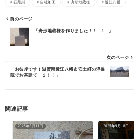
石彫刻
自社加工
舟形地蔵様
近江八幡
前のページ
投
「舟形地蔵様を作りました！！ 1 」
稿
ナ
次のページ
ビ
ゲ
「お彼岸です！滋賀県近江八幡市安土町の淨厳
院でお墓建て １！！」
ー
シ
ョ
関連記事
ン
2026年3月11日
2025年9月18日