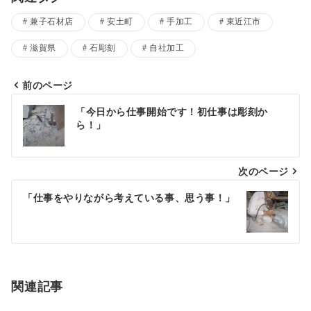
兼子石材店
安土町
手加工
東近江市
滋賀県
石彫刻
自社加工
前のページ
投
「今日から仕事開始です！初仕事は彫刻か
ら！」
稿
ナ
次のページ
ビ
ゲ
「仕事をやりながら考えている事、思う事！」
ー
シ
ョ
関連記事
ン