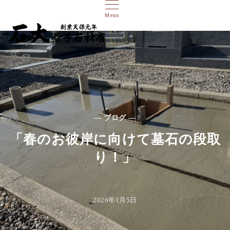
Menu
検索
— ブログ —
「春のお彼岸に向けて墓石の段取
り！」
2026年1月5日