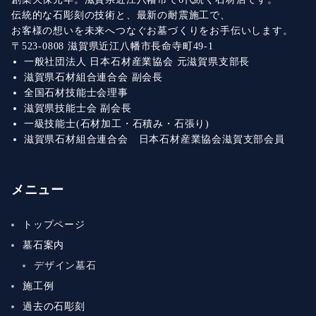
伝統的な石彫刻の技術と、最新の耐震施工で、
お客様の想いを未来へつなぐお墓づくりをお手伝いします。
〒523-0808 滋賀県近江八幡市長命寺町49-1
一般社団法人 日本石材産業協会 元滋賀県支部長
滋賀県石材組合連合会 副会長
全国石材技能士会理事
滋賀県技能士会 副会長
一級技能士(石材加工・石積み・石張り)
滋賀県石材組合連合会 日本石材産業協会滋賀支部会員
メニュー
トップページ
墓石案内
デザイン墓石
施工例
過去の石彫刻