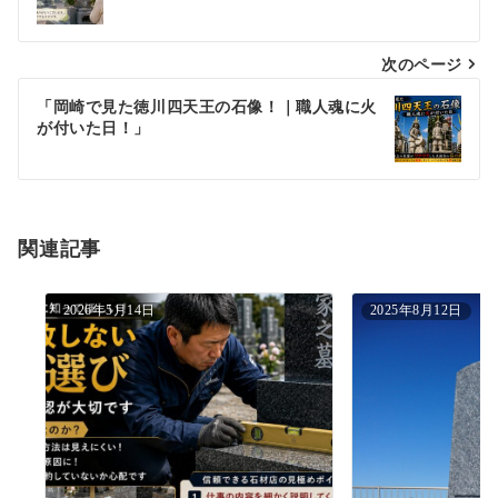
ナ
次のページ
ビ
ゲ
「岡崎で見た徳川四天王の石像！｜職人魂に火
が付いた日！」
ー
シ
ョ
関連記事
ン
2026年5月14日
2025年8月12日