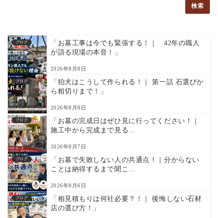
検索
「お墓工事は今でも緊張する！｜ 42年の職人
ブログ
が語る現場の本音！」
2026年8月8日
「狛犬はこうして作られる！｜ 第一話 石選びか
ブログ
ら粗切りまで！」
2026年8月8日
「お墓の完成日はぜひ見に行ってください！｜
ブログ
施工中から完成まで見る...
2026年8月7日
「お墓で失敗しない人の共通点！｜分からない
ブログ
ことは納得するまで聞こ...
2026年8月6日
「相見積もりは何社必要？！｜ 後悔しない石材
ブログ
店の選び方！」