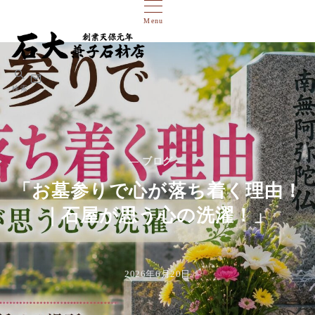
Menu
検索
— ブログ —
「お墓参りで心が落ち着く理由！
｜石屋が思う心の洗濯！」
2026年6月20日