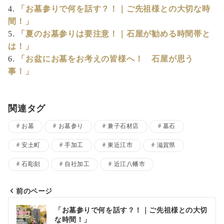
「お墓参りで何を話す？！｜ご先祖様との大切な時
間！」
「夏のお墓参りは要注意！｜石屋が勧める時間帯と
は！」
「お盆にお墓をお考えの皆様へ！ 石屋が思う
事！」
関連タグ
お墓
お墓参り
兼子石材店
墓石
安土町
手加工
東近江市
滋賀県
石彫刻
自社加工
近江八幡市
前のページ
投
「お墓参りで何を話す？！｜ご先祖様との大切
な時間！」
稿