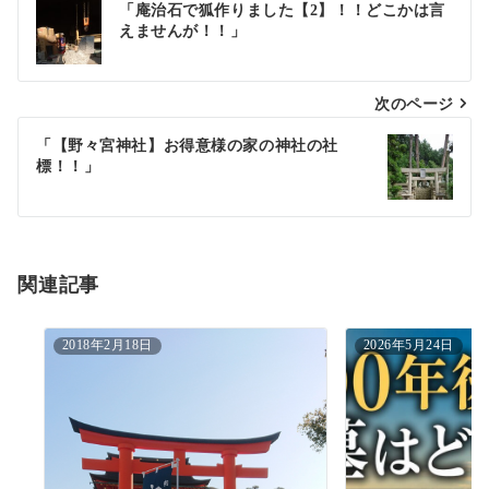
「庵治石で狐作りました【2】！！どこかは言
えませんが！！」
稿
ナ
次のページ
ビ
ゲ
「【野々宮神社】お得意様の家の神社の社
標！！」
ー
シ
ョ
関連記事
ン
2018年2月18日
2026年5月24日