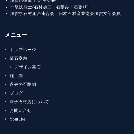
滋賀県技能士会 副会長
一級技能士(石材加工・石積み・石張り)
滋賀県石材組合連合会 日本石材産業協会滋賀支部会員
メニュー
トップページ
墓石案内
デザイン墓石
施工例
過去の石彫刻
ブログ
兼子石材店について
お問い合せ
Youtube