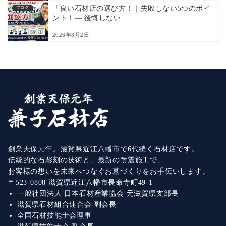
「良い石材店の選び方！｜失敗しない5つのポイ
ブログ
ント！― 後悔しない...
2026年8月2日
創業天保元年。滋賀県近江八幡市で6代続く石材店です。
伝統的な石彫刻の技術と、最新の耐震施工で、
お客様の想いを未来へつなぐお墓づくりをお手伝いします。
〒523-0808 滋賀県近江八幡市長命寺町49-1
一般社団法人 日本石材産業協会 元滋賀県支部長
滋賀県石材組合連合会 副会長
全国石材技能士会理事