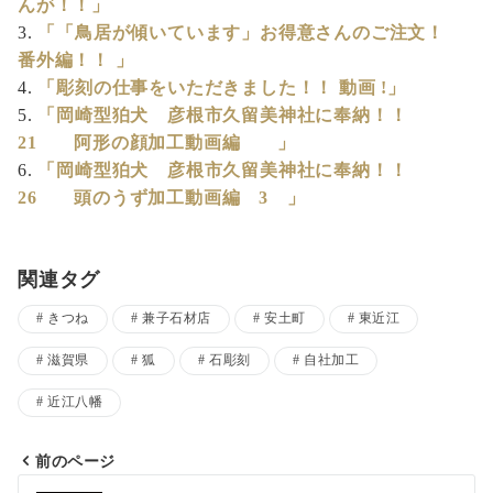
んが！！」
「「鳥居が傾いています」お得意さんのご注文！
番外編！！ 」
「彫刻の仕事をいただきました！！ 動画 !」
「岡崎型狛犬 彦根市久留美神社に奉納！！
21 阿形の顔加工動画編 」
「岡崎型狛犬 彦根市久留美神社に奉納！！
26 頭のうず加工動画編 3 」
関連タグ
きつね
兼子石材店
安土町
東近江
滋賀県
狐
石彫刻
自社加工
近江八幡
前のページ
投