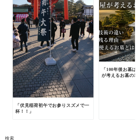
「100年後お墓は
が考えるお墓の寿
「伏見稲荷初午でお参りスズメで一
杯！！」
検索