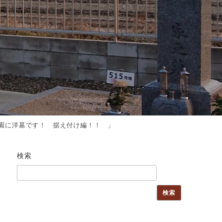
園に洋墓です！ 据え付け編！！ 」
検索
検索