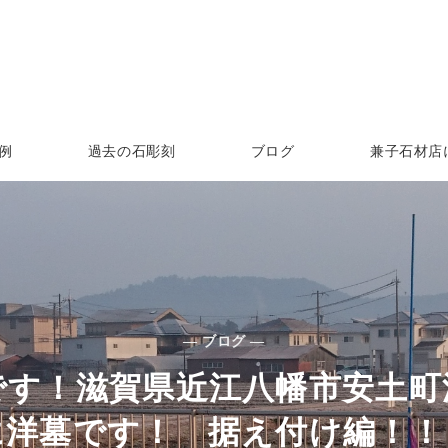
例
過去の石彫刻
ブログ
兼子石材店
— ブログ —
です！滋賀県近江八幡市安土町
に洋墓です！ 据え付け編！！