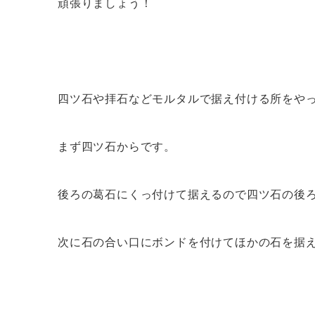
頑張りましょう！
四ツ石や拝石などモルタルで据え付ける所をや
まず四ツ石からです。
後ろの葛石にくっ付けて据えるので四ツ石の後
次に石の合い口にボンドを付けてほかの石を据