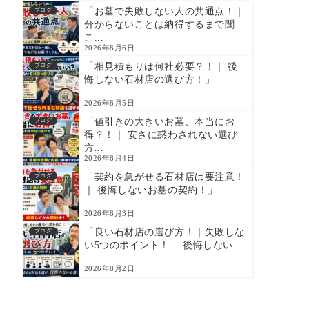
「お墓で失敗しない人の共通点！｜
ブログ
分からないことは納得するまで聞
こ...
2026年8月6日
「相見積もりは何社必要？！｜ 後
ブログ
悔しない石材店の選び方！」
2026年8月5日
「値引きの大きいお墓、本当にお
ブログ
得？！｜ 安さに惑わされない選び
方...
2026年8月4日
「契約を急がせる石材店は要注意！
ブログ
｜ 後悔しないお墓の契約！」
2026年8月3日
「良い石材店の選び方！｜失敗しな
ブログ
い5つのポイント！― 後悔しない...
2026年8月2日