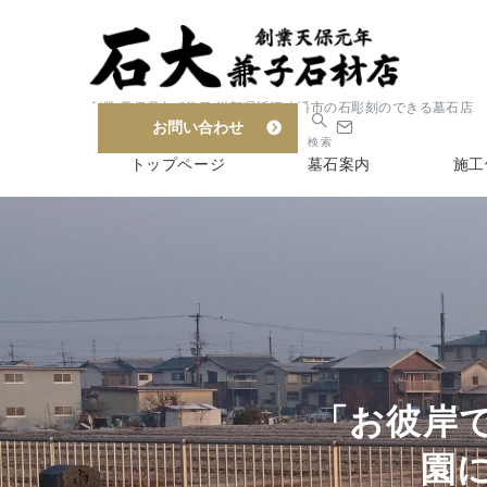
創業 天保元年 6代目 滋賀県近江八幡市の石彫刻のできる墓石店
お問い合わせ
検索
トップページ
墓石案内
施工
「お彼岸
園