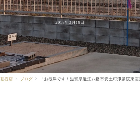
2018年3月18日
る墓石店
ブログ
「お彼岸です！滋賀県近江八幡市安土町淨厳院東霊
。