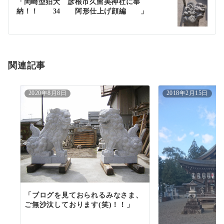
ゲ
「岡崎型狛犬 彦根市久留美神社に奉
納！！ 34 阿形仕上げ顔編 」
ー
シ
ョ
関連記事
ン
2020年8月8日
2018年2月15日
「ブログを見ておられるみなさま、
ご無沙汰しております(笑)！！」