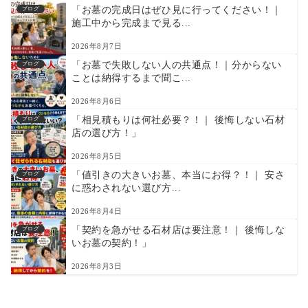
「お墓の完成日はぜひ見に行ってください！｜
ブログ
施工中から完成まで見る...
2026年8月7日
「お墓で失敗しない人の共通点！｜分からない
ブログ
ことは納得するまで聞こ...
2026年8月6日
「相見積もりは何社必要？！｜ 後悔しない石材
ブログ
店の選び方！」
2026年8月5日
「値引きの大きいお墓、本当にお得？！｜ 安さ
ブログ
に惑わされない選び方...
2026年8月4日
「契約を急がせる石材店は要注意！｜ 後悔しな
ブログ
いお墓の契約！」
2026年8月3日