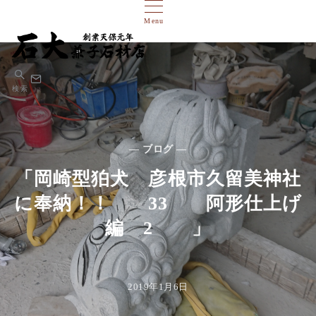
Menu
検索
— ブログ —
「岡崎型狛犬 彦根市久留美神社
に奉納！！ 33 阿形仕上げ
編 2 」
2019年1月6日