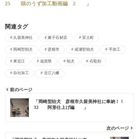
25 頭のうず加工動画編 2 」
関連タグ
久留美神社
兼子石材店
安土町
岡崎型狛犬
彦根市
成瀬型狛犬
手加工
東近江
滋賀県
狛犬
石彫刻
自社加工
近江八幡
前のページ
投
「岡崎型狛犬 彦根市久留美神社に奉納！！
32 阿形仕上げ編 」
稿
ナ
次のページ
ビ