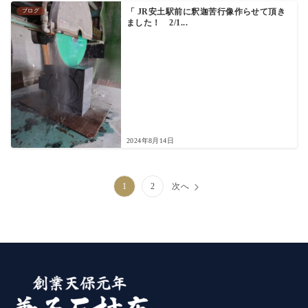
ブログ
「 JR安土駅前に釈迦苦行像作らせて頂き
ました！ 2/1...
2024年8月14日
投
1
2
次へ
稿
の
ペ
ー
ジ