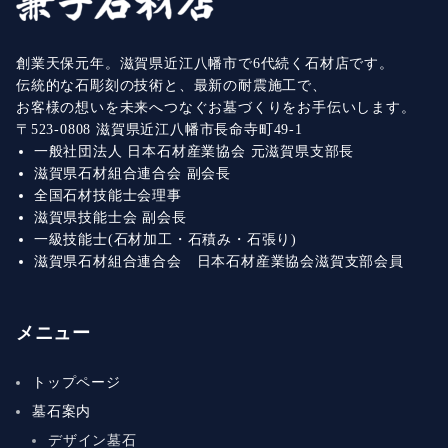
送
り
創業天保元年。滋賀県近江八幡市で6代続く石材店です。
伝統的な石彫刻の技術と、最新の耐震施工で、
お客様の想いを未来へつなぐお墓づくりをお手伝いします。
〒523-0808 滋賀県近江八幡市長命寺町49-1
一般社団法人 日本石材産業協会 元滋賀県支部長
滋賀県石材組合連合会 副会長
全国石材技能士会理事
滋賀県技能士会 副会長
一級技能士(石材加工・石積み・石張り)
滋賀県石材組合連合会 日本石材産業協会滋賀支部会員
メニュー
トップページ
墓石案内
デザイン墓石