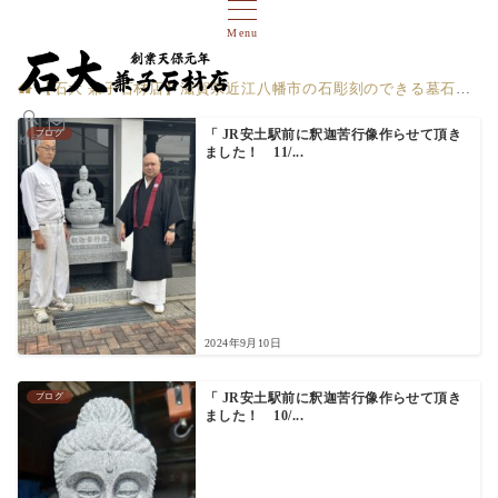
Menu
【石大 兼子石材店】滋賀県近江八幡市の石彫刻のできる墓石店
ブログ
「 JR安土駅前に釈迦苦行像作らせて頂き
検索
ました！ 11/...
2024年9月10日
ブログ
「 JR安土駅前に釈迦苦行像作らせて頂き
ました！ 10/...