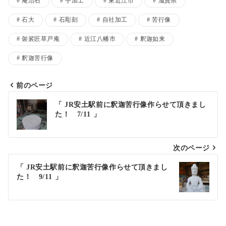
庵治石
手加工
東近江市
滋賀県
石大
石彫刻
自社加工
苦行像
袈裟匠草戸庵
近江八幡市
釈迦如来
釈迦苦行像
前のページ
投
「 JR安土駅前に釈迦苦行像作らせて頂きまし
た！ 7/11 」
稿
ナ
次のページ
ビ
ゲ
「 JR安土駅前に釈迦苦行像作らせて頂きまし
た！ 9/11 」
ー
シ
ョ