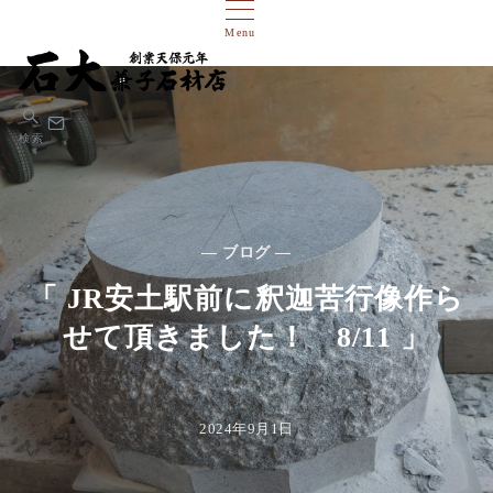
Menu
検索
— ブログ —
「 JR安土駅前に釈迦苦行像作ら
せて頂きました！ 8/11 」
2024年9月1日