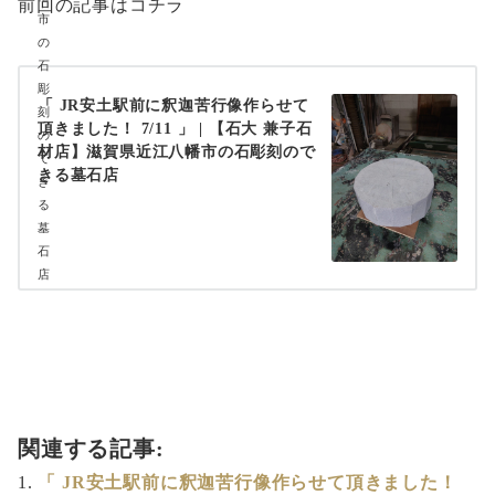
前回の記事はコチラ
「 JR安土駅前に釈迦苦行像作らせて
頂きました！ 7/11 」 | 【石大 兼子石
材店】滋賀県近江八幡市の石彫刻ので
きる墓石店
関連する記事:
「 JR安土駅前に釈迦苦行像作らせて頂きました！