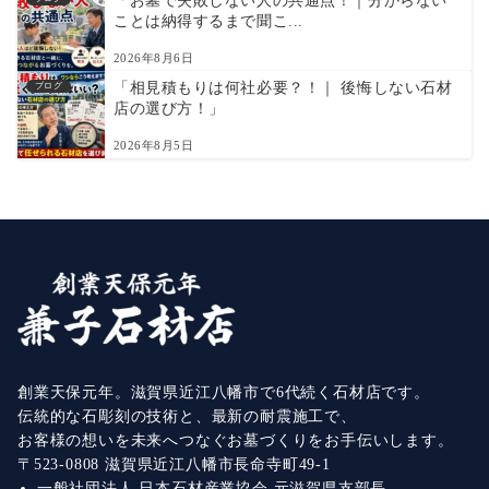
「お墓で失敗しない人の共通点！｜分からない
ことは納得するまで聞こ...
2026年8月6日
「相見積もりは何社必要？！｜ 後悔しない石材
ブログ
店の選び方！」
2026年8月5日
創業天保元年。滋賀県近江八幡市で6代続く石材店です。
伝統的な石彫刻の技術と、最新の耐震施工で、
お客様の想いを未来へつなぐお墓づくりをお手伝いします。
〒523-0808 滋賀県近江八幡市長命寺町49-1
一般社団法人 日本石材産業協会 元滋賀県支部長