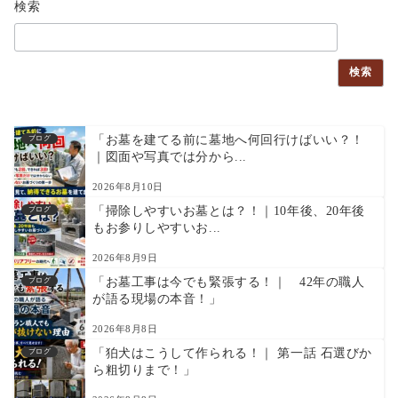
検索
検索
「お墓を建てる前に墓地へ何回行けばいい？！
ブログ
｜図面や写真では分から...
2026年8月10日
「掃除しやすいお墓とは？！｜10年後、20年後
ブログ
もお参りしやすいお...
2026年8月9日
「お墓工事は今でも緊張する！｜ 42年の職人
ブログ
が語る現場の本音！」
2026年8月8日
「狛犬はこうして作られる！｜ 第一話 石選びか
ブログ
ら粗切りまで！」