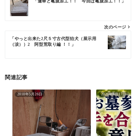
「蓮華と亀腹加工！！ 今回は亀腹加工！！」
稿
ナ
次のページ
ビ
ゲ
「やっと出来た2尺５寸古代型狛犬（展示用
（涙））2 阿型荒取り編 ！！」
ー
シ
ョ
関連記事
ン
2018年5月26日
2026年6月17日