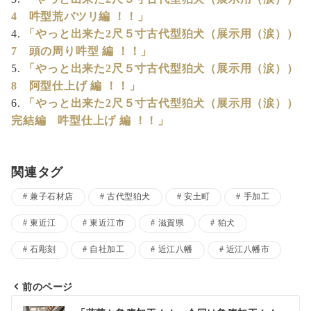
4 吽型荒バツリ編 ！！」
「やっと出来た2尺５寸古代型狛犬（展示用（涙））
7 頭の周り吽型 編 ！！」
「やっと出来た2尺５寸古代型狛犬（展示用（涙））
8 阿型仕上げ 編 ！！」
「やっと出来た2尺５寸古代型狛犬（展示用（涙））
完結編 吽型仕上げ 編 ！！」
関連タグ
兼子石材店
古代型狛犬
安土町
手加工
東近江
東近江市
滋賀県
狛犬
石彫刻
自社加工
近江八幡
近江八幡市
前のページ
投