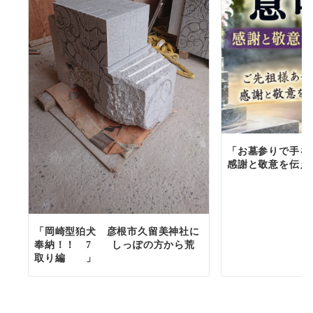
「お墓参りで手を
感謝と敬意を伝え
「岡崎型狛犬 彦根市久留美神社に
奉納！！ 7 しっぽの方から荒
取り編 」