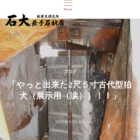
Menu
検索
— ブログ —
「やっと出来た2尺５寸古代型狛
犬（展示用（涙））！！」
2020年8月14日