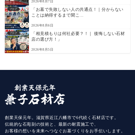
2026年8月7日
「お墓で失敗しない人の共通点！｜分からない
ブログ
ことは納得するまで聞こ...
2026年8月6日
「相見積もりは何社必要？！｜ 後悔しない石材
ブログ
店の選び方！」
2026年8月5日
創業天保元年。滋賀県近江八幡市で6代続く石材店です。
伝統的な石彫刻の技術と、最新の耐震施工で、
お客様の想いを未来へつなぐお墓づくりをお手伝いします。