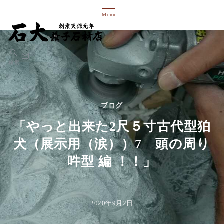
Menu
検索
— ブログ —
「やっと出来た2尺５寸古代型狛
犬（展示用（涙））7 頭の周り
吽型 編 ！！」
2020年9月2日