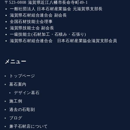
〒523-0808 滋賀県近江八幡市長命寺町49-1
一般社団法人 日本石材産業協会 元滋賀県支部長
滋賀県石材組合連合会 副会長
全国石材技能士会理事
滋賀県技能士会 副会長
一級技能士(石材加工・石積み・石張り)
滋賀県石材組合連合会 日本石材産業協会滋賀支部会員
メニュー
トップページ
墓石案内
デザイン墓石
施工例
過去の石彫刻
ブログ
兼子石材店について