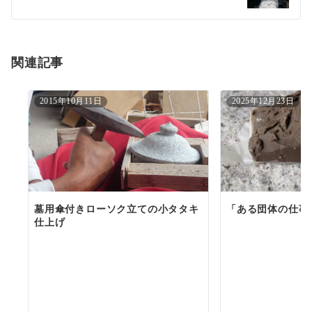
シ
ョ
関連記事
ン
2015年10月11日
2025年12月23日
墓用傘付きローソク立ての小タタキ
「ある団体の仕事
仕上げ