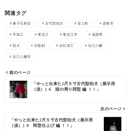
関連タグ
兼子石材店
古代型狛犬
安土町
彦根市
手加工
東近江
東近江市
滋賀県
狛犬
石彫刻
自社加工
近江八幡
近江八幡市
前のページ
投
「やっと出来た2尺５寸古代型狛犬（展示用
（涙））6 頭の周り阿型 編 ！！」
稿
ナ
次のページ
ビ
ゲ
「やっと出来た2尺５寸古代型狛犬（展示用
（涙））8 阿型仕上げ 編 ！！」
ー