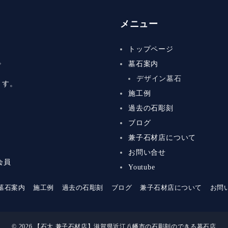
メニュー
トップページ
。
墓石案内
デザイン墓石
ます。
施工例
過去の石彫刻
ブログ
兼子石材店について
お問い合せ
会員
Youtube
墓石案内
施工例
過去の石彫刻
ブログ
兼子石材店について
お問
© 2026
【石大 兼子石材店】滋賀県近江八幡市の石彫刻のできる墓石店