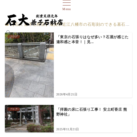
Menu
【石大 兼子石材店】滋賀県近江八幡市の石彫刻のできる墓石店
ブログ
「東京の石張りはなぜ多い？石屋が感じた
検索
違和感と本音！｜見...
2026年4月21日
ブログ
「拝殿の床に石張り工事！ 安土町香庄 熊
野神社」
2025年11月21日