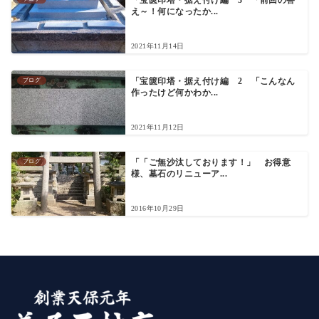
「宝篋印塔・据え付け編 3 「前回の答
え～！何になったか...
2021年11月14日
ブログ
「宝篋印塔・据え付け編 2 「こんなん
作ったけど何かわか...
2021年11月12日
ブログ
「「ご無沙汰しております！」 お得意
様、墓石のリニューア...
2016年10月29日