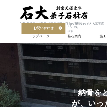
創業 天保元年 6代目 滋賀県近江八幡市の石彫刻のできる墓石店
お問い合わせ
検索
トップページ
墓石案内
施工
「納骨を
が、いっ