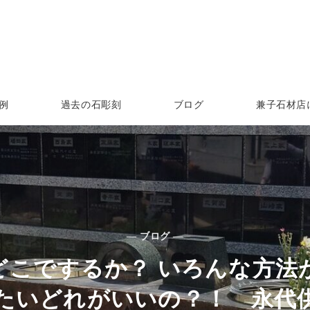
例
過去の石彫刻
ブログ
兼子石材店
— ブログ —
どこでするか？ いろんな方法
たいどれがいいの？！ 永代