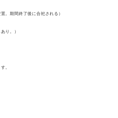
安置。期間終了後に合祀される）
もあり。）
ます。