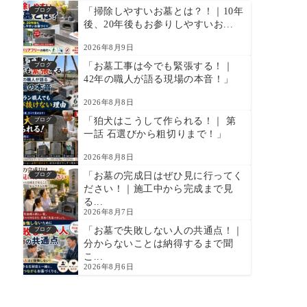
「掃除しやすいお墓とは？！｜10年
ブログ
後、20年後もお参りしやすいお...
2026年8月9日
「お墓工事は今でも緊張する！｜
ブログ
42年の職人が語る現場の本音！」
2026年8月8日
「狛犬はこうして作られる！｜ 第
ブログ
一話 石選びから粗切りまで！」
2026年8月8日
「お墓の完成日はぜひ見に行ってく
ブログ
ださい！｜施工中から完成まで見
る...
2026年8月7日
「お墓で失敗しない人の共通点！｜
ブログ
分からないことは納得するまで聞
こ...
2026年8月6日