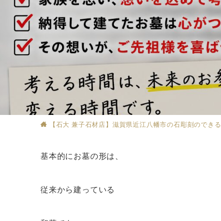
【石大 兼子石材店】滋賀県近江八幡市の石彫刻のでき
基本的にお墓の形は、
従来から建っている