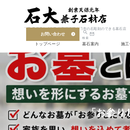
創業 天保元年 6代目 滋賀県近江八幡市の石彫刻のできる墓石店
お問い合わせ
検索
トップページ
墓石案内
施工
「お参り