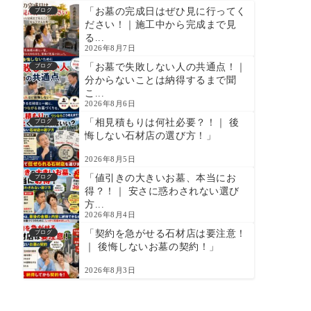
「お墓の完成日はぜひ見に行ってく
ブログ
ださい！｜施工中から完成まで見
る...
2026年8月7日
「お墓で失敗しない人の共通点！｜
ブログ
分からないことは納得するまで聞
こ...
2026年8月6日
「相見積もりは何社必要？！｜ 後
ブログ
悔しない石材店の選び方！」
2026年8月5日
「値引きの大きいお墓、本当にお
ブログ
得？！｜ 安さに惑わされない選び
方...
2026年8月4日
「契約を急がせる石材店は要注意！
ブログ
｜ 後悔しないお墓の契約！」
2026年8月3日