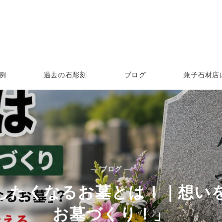
例
過去の石彫刻
ブログ
兼子石材店
— ブログ —
したくなるお墓とは！｜想い
お墓づくり！」