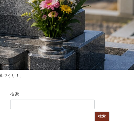
墓づくり！」
検索
検索