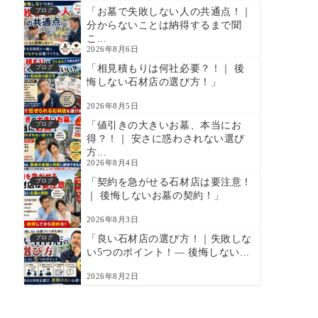
「お墓で失敗しない人の共通点！｜
ブログ
分からないことは納得するまで聞
こ...
2026年8月6日
「相見積もりは何社必要？！｜ 後
ブログ
悔しない石材店の選び方！」
2026年8月5日
「値引きの大きいお墓、本当にお
ブログ
得？！｜ 安さに惑わされない選び
方...
2026年8月4日
「契約を急がせる石材店は要注意！
ブログ
｜ 後悔しないお墓の契約！」
2026年8月3日
「良い石材店の選び方！｜失敗しな
ブログ
い5つのポイント！― 後悔しない...
2026年8月2日