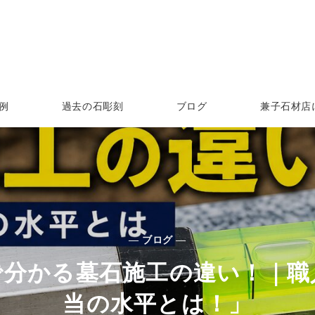
例
過去の石彫刻
ブログ
兼子石材店
— ブログ —
で分かる墓石施工の違い！｜職
当の水平とは！」