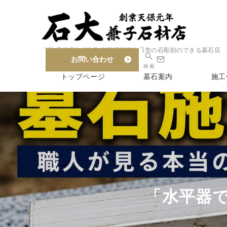
創業 天保元年 6代目 滋賀県近江八幡市の石彫刻のできる墓石店
お問い合わせ
検索
トップページ
墓石案内
施工
「水平器