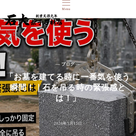
Menu
検索
— ブログ —
「お墓を建てる時に一番気を使う
瞬間！｜石を吊る時の緊張感と
は！」
2026年5月15日