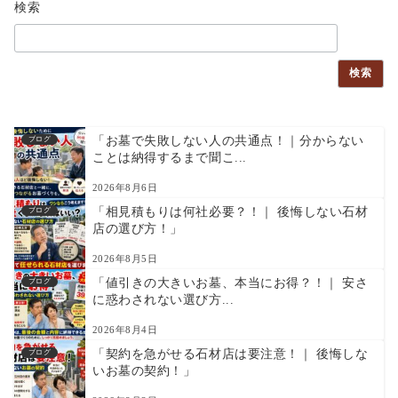
検索
検索
「お墓で失敗しない人の共通点！｜分からない
ブログ
ことは納得するまで聞こ...
2026年8月6日
「相見積もりは何社必要？！｜ 後悔しない石材
ブログ
店の選び方！」
2026年8月5日
「値引きの大きいお墓、本当にお得？！｜ 安さ
ブログ
に惑わされない選び方...
2026年8月4日
「契約を急がせる石材店は要注意！｜ 後悔しな
ブログ
いお墓の契約！」