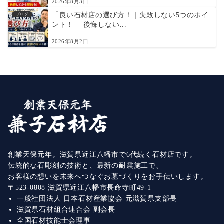
2026年8月3日
「良い石材店の選び方！｜失敗しない5つのポイ
ブログ
ント！― 後悔しない...
2026年8月2日
創業天保元年。滋賀県近江八幡市で6代続く石材店です。
伝統的な石彫刻の技術と、最新の耐震施工で、
お客様の想いを未来へつなぐお墓づくりをお手伝いします。
〒523-0808 滋賀県近江八幡市長命寺町49-1
一般社団法人 日本石材産業協会 元滋賀県支部長
滋賀県石材組合連合会 副会長
全国石材技能士会理事