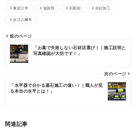
東近江市
滋賀県
石彫刻
自社加工
近江八幡市
前のページ
投
「お墓で失敗しない石材店選び！｜施工説明と
写真確認が大切です！」
稿
ナ
次のページ
ビ
ゲ
「水平器で分かる墓石施工の違い！｜職人が見
る本当の水平とは！」
ー
シ
ョ
関連記事
ン