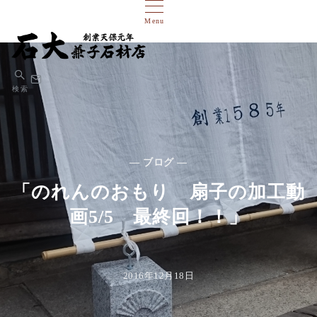
Menu
検索
— ブログ —
「のれんのおもり 扇子の加工動
画5/5 最終回！！」
2016年12月18日