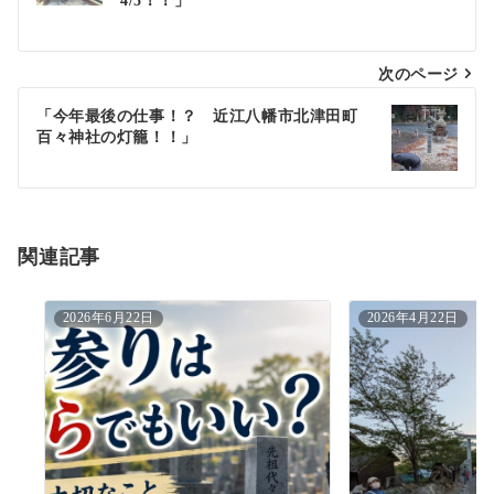
4/5！！」
稿
ナ
次のページ
ビ
ゲ
「今年最後の仕事！？ 近江八幡市北津田町
百々神社の灯籠！！」
ー
シ
ョ
関連記事
ン
2026年6月22日
2026年4月22日