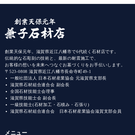
創業天保元年。滋賀県近江八幡市で6代続く石材店です。
伝統的な石彫刻の技術と、最新の耐震施工で、
お客様の想いを未来へつなぐお墓づくりをお手伝いします。
〒523-0808 滋賀県近江八幡市長命寺町49-1
一般社団法人 日本石材産業協会 元滋賀県支部長
滋賀県石材組合連合会 副会長
全国石材技能士会理事
滋賀県技能士会 副会長
一級技能士(石材加工・石積み・石張り)
滋賀県石材組合連合会 日本石材産業協会滋賀支部会員
メニュー