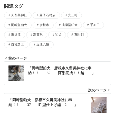
関連タグ
久留美神社
兼子石材店
安土町
岡崎型狛犬
彦根市
成瀬型狛犬
手加工
東近江
滋賀県
狛犬
石彫刻
自社加工
近江八幡
前のページ
投
「岡崎型狛犬 彦根市久留美神社に奉
納！！ 35 阿形完成！！編 」
稿
ナ
次のページ
ビ
ゲ
「岡崎型狛犬 彦根市久留美神社に奉
納！！ 37 吽型仕上げ編 2 」
ー