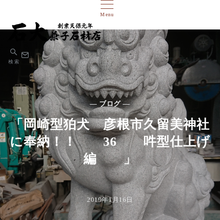
Menu
検索
— ブログ —
「岡崎型狛犬 彦根市久留美神社
に奉納！！ 36 吽型仕上げ
編 」
2019年1月16日