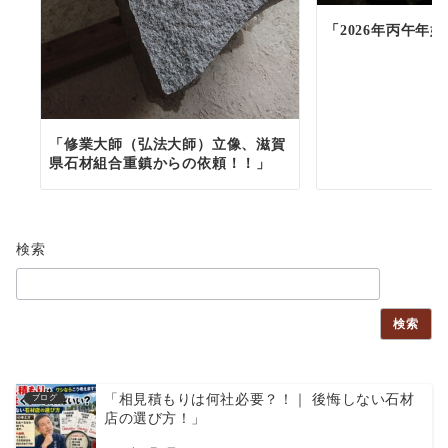
「2026年丙午年
「修業大師（弘法大師）立像、滋賀
県石材組合重鎮からの依頼！！」
検索
検索
「相見積もりは何社必要？！｜ 後悔しない石材
ブログ
店の選び方！」