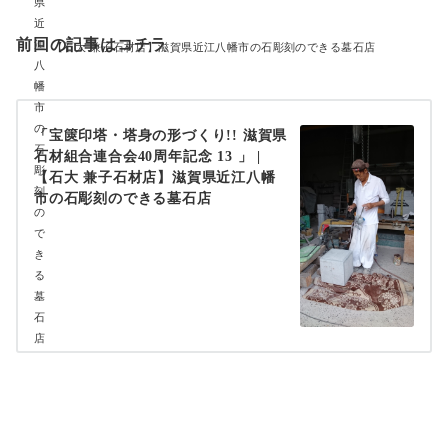
前回の記事はコチラ
【石大 兼子石材店】滋賀県近江八幡市の石彫刻のできる墓石店
「宝篋印塔・塔身の形づくり!! 滋賀県
石材組合連合会40周年記念 13 」 |
【石大 兼子石材店】滋賀県近江八幡
市の石彫刻のできる墓石店