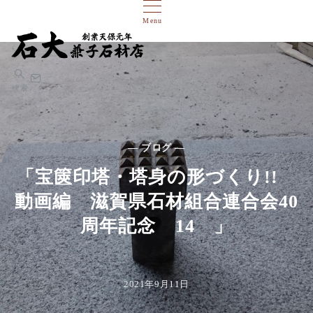
Menu
検索
— ブログ —
「宝篋印塔・塔身の形づくり!!
動画編 滋賀県石材組合連合会40
周年記念 14 」
2021年9月11日