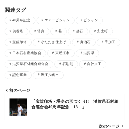
関連タグ
40周年記念
エアービシャン
ビシャン
供養塔
塔身
墓
墓石
安土町
宝篋印塔
小たたき仕上げ
庵治石
手加工
日本石材産業協会
東近江市
滋賀県
滋賀県石材組合連合会
石彫刻
自社加工
記念事業
近江八幡市
前のページ
投
「宝篋印塔・塔身の形づくり!! 滋賀県石材組
合連合会40周年記念 13 」
稿
ナ
次のページ
ビ