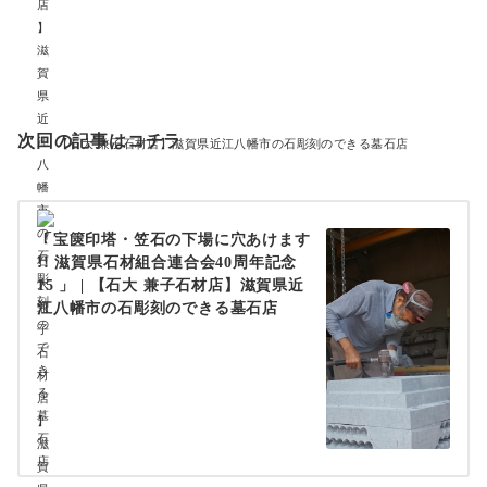
次回の記事はコチラ
【石大 兼子石材店】滋賀県近江八幡市の石彫刻のできる墓石店
「宝篋印塔・笠石の下場に穴あけます
!! 滋賀県石材組合連合会40周年記念
15 」 | 【石大 兼子石材店】滋賀県近
江八幡市の石彫刻のできる墓石店