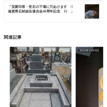
ゲ
「宝篋印塔・笠石の下場に穴あけます !!
滋賀県石材組合連合会40周年記念 15 」
ー
シ
ョ
関連記事
ン
2021年7月30日
2025年10月8日