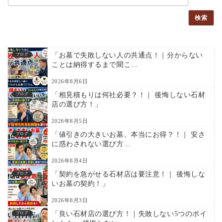
検索
「お墓で失敗しない人の共通点！｜分からない
ブログ
ことは納得するまで聞こ...
2026年8月6日
「相見積もりは何社必要？！｜ 後悔しない石材
ブログ
店の選び方！」
2026年8月5日
「値引きの大きいお墓、本当にお得？！｜ 安さ
ブログ
に惑わされない選び方...
2026年8月4日
「契約を急がせる石材店は要注意！｜ 後悔しな
ブログ
いお墓の契約！」
2026年8月3日
「良い石材店の選び方！｜失敗しない5つのポイ
ブログ