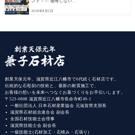
ント！― 後悔しない...
2026年8月2日
創業天保元年。滋賀県近江八幡市で6代続く石材店です。
伝統的な石彫刻の技術と、最新の耐震施工で、
お客様の想いを未来へつなぐお墓づくりをお手伝いします。
〒523-0808 滋賀県近江八幡市長命寺町49-1
一般社団法人 日本石材産業協会 元滋賀県支部長
滋賀県石材組合連合会 副会長
全国石材技能士会理事
滋賀県技能士会 副会長
一級技能士(石材加工・石積み・石張り)