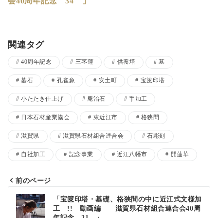
会40周年記念 34 」
関連タグ
40周年記念
三茎蓮
供養塔
墓
墓石
孔雀象
安土町
宝篋印塔
小たたき仕上げ
庵治石
手加工
日本石材産業協会
東近江市
格狭間
滋賀県
滋賀県石材組合連合会
石彫刻
自社加工
記念事業
近江八幡市
開蓮華
前のページ
投
「宝篋印塔・基礎、格狭間の中に近江式文様加
工 !! 動画編 滋賀県石材組合連合会40周
稿
年記念 21 」