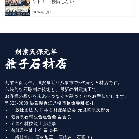
ント！― 後悔しない...
2026年8月2日
創業天保元年。滋賀県近江八幡市で6代続く石材店です。
伝統的な石彫刻の技術と、最新の耐震施工で、
お客様の想いを未来へつなぐお墓づくりをお手伝いします。
〒523-0808 滋賀県近江八幡市長命寺町49-1
一般社団法人 日本石材産業協会 元滋賀県支部長
滋賀県石材組合連合会 副会長
全国石材技能士会理事
滋賀県技能士会 副会長
一級技能士(石材加工・石積み・石張り)