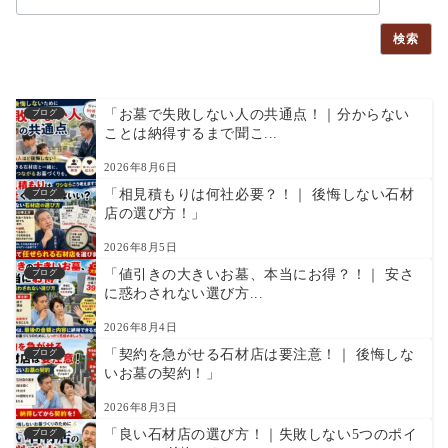
検索
「お墓で失敗しない人の共通点！｜分からない
ブログ
ことは納得するまで聞こ...
2026年8月6日
「相見積もりは何社必要？！｜ 後悔しない石材
ブログ
店の選び方！」
2026年8月5日
「値引きの大きいお墓、本当にお得？！｜ 安さ
ブログ
に惑わされない選び方...
2026年8月4日
「契約を急がせる石材店は要注意！｜ 後悔しな
ブログ
いお墓の契約！」
2026年8月3日
「良い石材店の選び方！｜失敗しない5つのポイ
ブログ