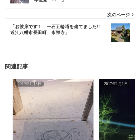
ナ
次のページ
ビ
ゲ
「お彼岸です！ 一石五輪塔を建てました!!
近江八幡市長田町 永福寺」
ー
シ
ョ
関連記事
ン
2019年1月3日
2017年1月1日