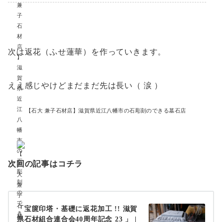
次は返花（ふせ蓮華）を作っていきます。
ええ感じやけどまだまだ先は長い（ 涙 ）
【石大 兼子石材店】滋賀県近江八幡市の石彫刻のできる墓石店
次回の記事はコチラ
「宝篋印塔・基礎に返花加工 !! 滋賀
県石材組合連合会40周年記念 23 」 |