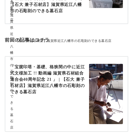
【石大 兼子石材店】滋賀県近江八幡
市の石彫刻のできる墓石店
前回の記事はコチラ
【石大 兼子石材店】滋賀県近江八幡市の石彫刻のできる墓石店
「宝篋印塔・基礎、格狭間の中に近江
式文様加工 !! 動画編 滋賀県石材組合
連合会40周年記念 21 」 | 【石大 兼子
石材店】滋賀県近江八幡市の石彫刻の
できる墓石店