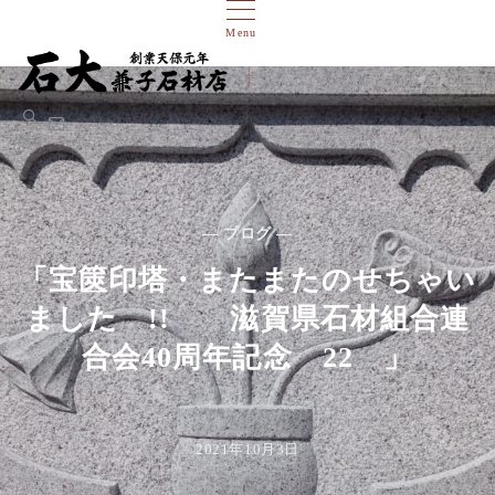
Menu
検索
— ブログ —
「宝篋印塔・またまたのせちゃい
ました !! 滋賀県石材組合連
合会40周年記念 22 」
2021年10月3日