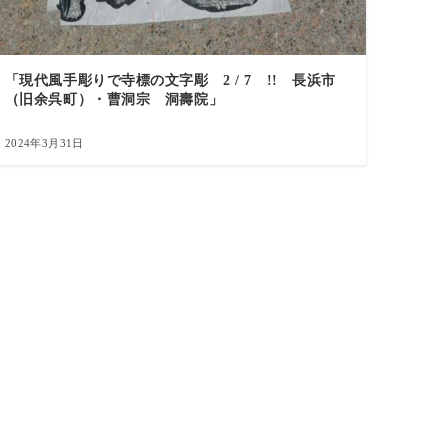
「現代風手彫りで寺標の文字彫 2 / 7 !! 長浜市
（旧余呉町）・曹洞宗 洞壽院」
2024年3月31日