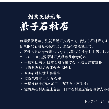
創業天保元年。滋賀県近江八幡市で6代続く石材店です
伝統的な石彫刻の技術と、最新の耐震施工で、
お客様の想いを未来へつなぐお墓づくりをお手伝いし
〒523-0808 滋賀県近江八幡市長命寺町49-1
一般社団法人 日本石材産業協会 元滋賀県支部長
滋賀県石材組合連合会 副会長
全国石材技能士会理事
滋賀県技能士会 副会長
一級技能士(石材加工・石積み・石張り)
滋賀県石材組合連合会 日本石材産業協会滋賀支部
トップページ