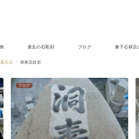
例
過去の石彫刻
ブログ
兼子石材店
る墓石店
湖東流紋岩
ブログ