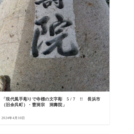
「現代風手彫りで寺標の文字彫 5 / 7 !! 長浜市
（旧余呉町）・曹洞宗 洞壽院」
2024年4月10日