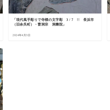
「現代風手彫りで寺標の文字彫 3 / 7 !! 長浜市
（旧余呉町）・曹洞宗 洞壽院」
2024年4月3日