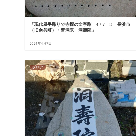
「現代風手彫りで寺標の文字彫 4 / 7 !! 長浜市
（旧余呉町）・曹洞宗 洞壽院」
2024年4月7日
ブログ