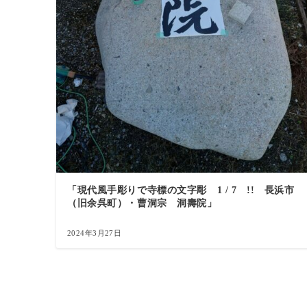
「現代風手彫りで寺標の文字彫 1 / 7 !! 長浜市
（旧余呉町）・曹洞宗 洞壽院」
2024年3月27日