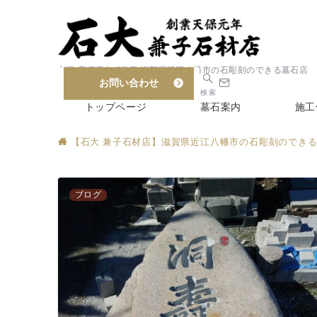
創業 天保元年 6代目 滋賀県近江八幡市の石彫刻のできる墓石店
お問い合わせ
検索
トップページ
墓石案内
施工
【石大 兼子石材店】滋賀県近江八幡市の石彫刻のでき
ブログ