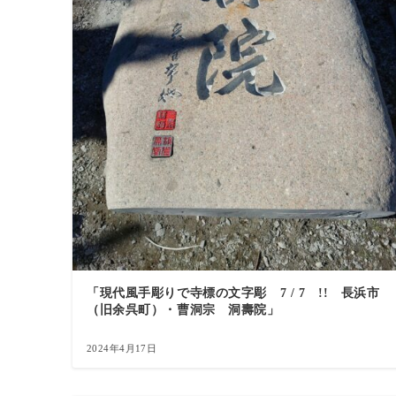
「現代風手彫りで寺標の文字彫 7 / 7 !! 長浜市
（旧余呉町）・曹洞宗 洞壽院」
2024年4月17日