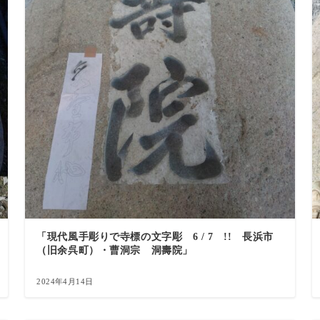
「現代風手彫りで寺標の文字彫 6 / 7 !! 長浜市
（旧余呉町）・曹洞宗 洞壽院」
2024年4月14日