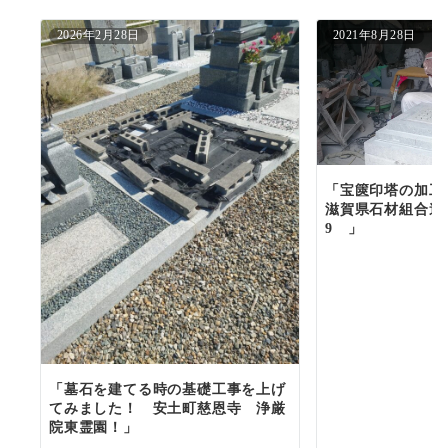
2026年2月28日
2021年8月28日
「宝篋印塔の加
滋賀県石材組合連
9 」
「墓石を建てる時の基礎工事を上げ
てみました！ 安土町慈恩寺 浄厳
院東霊園！」