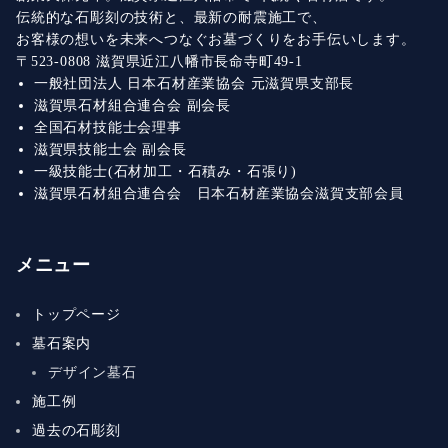
伝統的な石彫刻の技術と、最新の耐震施工で、
お客様の想いを未来へつなぐお墓づくりをお手伝いします。
〒523-0808 滋賀県近江八幡市長命寺町49-1
一般社団法人 日本石材産業協会 元滋賀県支部長
滋賀県石材組合連合会 副会長
全国石材技能士会理事
滋賀県技能士会 副会長
一級技能士(石材加工・石積み・石張り)
滋賀県石材組合連合会 日本石材産業協会滋賀支部会員
メニュー
トップページ
墓石案内
デザイン墓石
施工例
過去の石彫刻