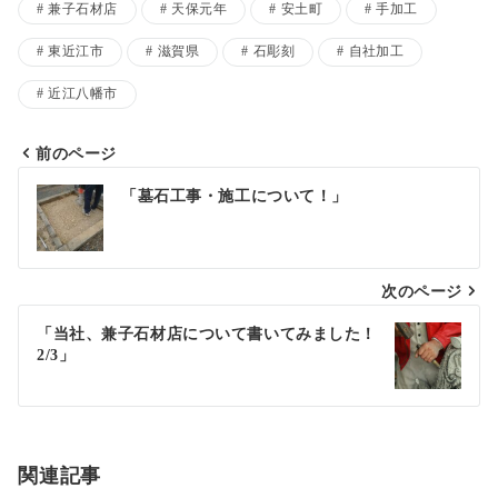
兼子石材店
天保元年
安土町
手加工
東近江市
滋賀県
石彫刻
自社加工
近江八幡市
前のページ
投
「墓石工事・施工について！」
稿
ナ
次のページ
ビ
ゲ
「当社、兼子石材店について書いてみました！
2/3」
ー
シ
ョ
関連記事
ン