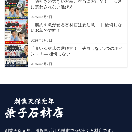
「値引きの大きいお墓、本当にお得？！｜ 安さ
ブログ
に惑わされない選び方...
2026年8月4日
「契約を急がせる石材店は要注意！｜ 後悔しな
ブログ
いお墓の契約！」
2026年8月3日
「良い石材店の選び方！｜失敗しない5つのポイ
ブログ
ント！― 後悔しない...
2026年8月2日
創業天保元年。滋賀県近江八幡市で6代続く石材店です。