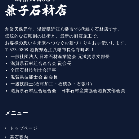
創業天保元年。滋賀県近江八幡市で6代続く石材店です。
伝統的な石彫刻の技術と、最新の耐震施工で、
お客様の想いを未来へつなぐお墓づくりをお手伝いします。
〒523-0808 滋賀県近江八幡市長命寺町49-1
一般社団法人 日本石材産業協会 元滋賀県支部長
滋賀県石材組合連合会 副会長
全国石材技能士会理事
滋賀県技能士会 副会長
一級技能士(石材加工・石積み・石張り)
滋賀県石材組合連合会 日本石材産業協会滋賀支部会員
メニュー
トップページ
墓石案内