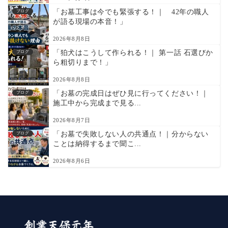
「お墓工事は今でも緊張する！｜ 42年の職人
ブログ
が語る現場の本音！」
2026年8月8日
「狛犬はこうして作られる！｜ 第一話 石選びか
ブログ
ら粗切りまで！」
2026年8月8日
「お墓の完成日はぜひ見に行ってください！｜
ブログ
施工中から完成まで見る...
2026年8月7日
「お墓で失敗しない人の共通点！｜分からない
ブログ
ことは納得するまで聞こ...
2026年8月6日