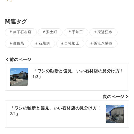
関連タグ
兼子石材店
安土町
手加工
東近江市
滋賀県
石彫刻
自社加工
近江八幡市
前のページ
投
「ワシの独断と偏見、いい石材店の見分け方！
1/2」
稿
ナ
次のページ
ビ
ゲ
「ワシの独断と偏見、いい石材店の見分け方！
2/2」
ー
シ