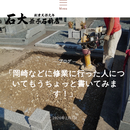
Menu
検索
— ブログ —
「岡崎などに修業に行った人につ
いてもうちょっと書いてみま
す！」
2026年2月7日