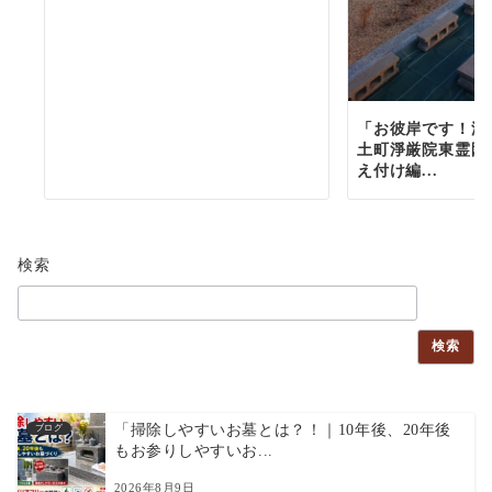
「お彼岸です！滋
土町淨厳院東霊園
え付け編...
検索
検索
「掃除しやすいお墓とは？！｜10年後、20年後
ブログ
もお参りしやすいお...
2026年8月9日