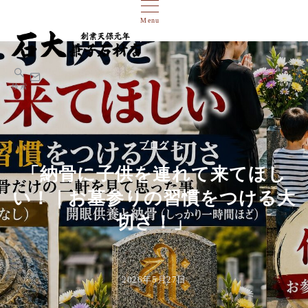
Menu
検索
— ブログ —
「納骨に子供を連れて来てほし
い！｜お墓参りの習慣をつける大
切さ！」
2026年5月27日