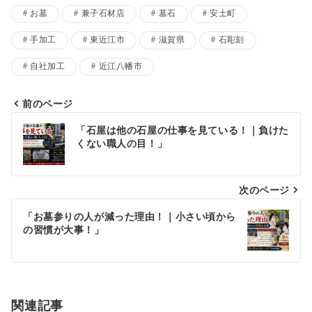
お墓
兼子石材店
墓石
安土町
手加工
東近江市
滋賀県
石彫刻
自社加工
近江八幡市
前のページ
投
「石屋は他の石屋の仕事を見ている！｜負けた
くない職人の目！」
稿
ナ
次のページ
ビ
ゲ
「お墓参りの人が減った理由！｜小さい頃から
の習慣が大事！」
ー
シ
ョ
関連記事