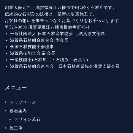
創業天保元年。滋賀県近江八幡市で6代続く石材店です。
伝統的な石彫刻の技術と、最新の耐震施工で、
お客様の想いを未来へつなぐお墓づくりをお手伝いします。
〒523-0808 滋賀県近江八幡市長命寺町49-1
一般社団法人 日本石材産業協会 元滋賀県支部長
滋賀県石材組合連合会 副会長
全国石材技能士会理事
滋賀県技能士会 副会長
一級技能士(石材加工・石積み・石張り)
滋賀県石材組合連合会 日本石材産業協会滋賀支部会員
メニュー
トップページ
墓石案内
デザイン墓石
施工例