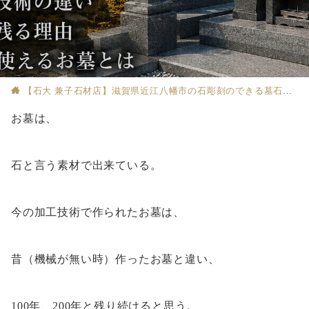
【石大 兼子石材店】滋賀県近江八幡市の石彫刻のできる墓石店
お墓は、
石と言う素材で出来ている。
今の加工技術で作られたお墓は、
昔（機械が無い時）作ったお墓と違い、
100年、200年と残り続けると思う。