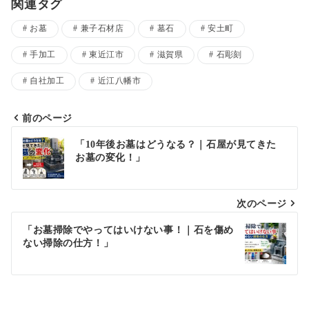
関連タグ
お墓
兼子石材店
墓石
安土町
手加工
東近江市
滋賀県
石彫刻
自社加工
近江八幡市
前のページ
投
「10年後お墓はどうなる？｜石屋が見てきた
お墓の変化！」
稿
ナ
次のページ
ビ
ゲ
「お墓掃除でやってはいけない事！｜石を傷め
ない掃除の仕方！」
ー
シ
ョ