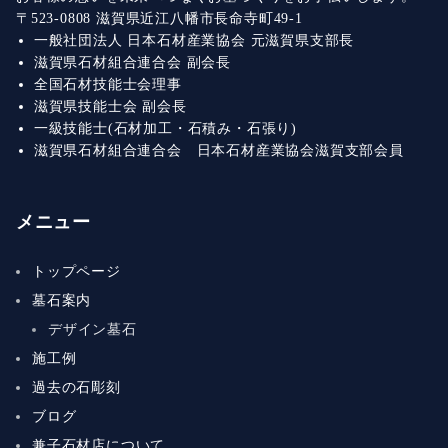
〒523-0808 滋賀県近江八幡市長命寺町49-1
一般社団法人 日本石材産業協会 元滋賀県支部長
滋賀県石材組合連合会 副会長
全国石材技能士会理事
滋賀県技能士会 副会長
一級技能士(石材加工・石積み・石張り)
滋賀県石材組合連合会 日本石材産業協会滋賀支部会員
メニュー
トップページ
墓石案内
デザイン墓石
施工例
過去の石彫刻
ブログ
兼子石材店について