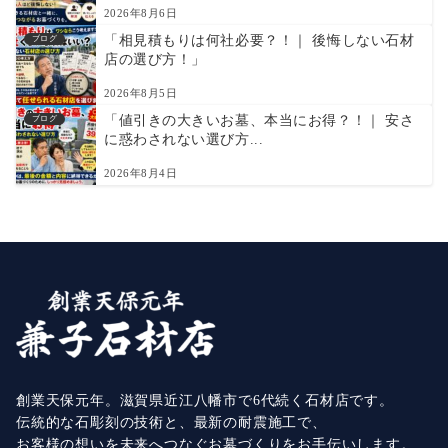
2026年8月6日
「相見積もりは何社必要？！｜ 後悔しない石材
ブログ
店の選び方！」
2026年8月5日
「値引きの大きいお墓、本当にお得？！｜ 安さ
ブログ
に惑わされない選び方...
2026年8月4日
創業天保元年。滋賀県近江八幡市で6代続く石材店です。
伝統的な石彫刻の技術と、最新の耐震施工で、
お客様の想いを未来へつなぐお墓づくりをお手伝いします。