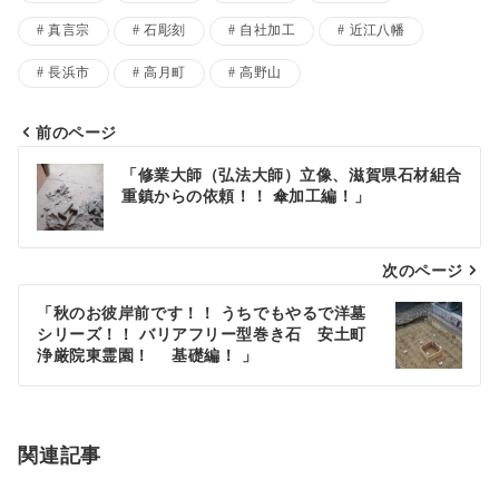
真言宗
石彫刻
自社加工
近江八幡
長浜市
高月町
高野山
前のページ
投
「修業大師（弘法大師）立像、滋賀県石材組合
重鎮からの依頼！！ 傘加工編！」
稿
ナ
次のページ
ビ
ゲ
「秋のお彼岸前です！！ うちでもやるで洋墓
シリーズ！！ バリアフリー型巻き石 安土町
ー
浄厳院東霊園！ 基礎編！ 」
シ
ョ
関連記事
ン