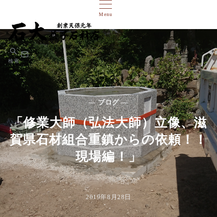
Menu
検索
— ブログ —
「修業大師（弘法大師）立像、滋
賀県石材組合重鎮からの依頼！！
現場編！」
2019年8月28日