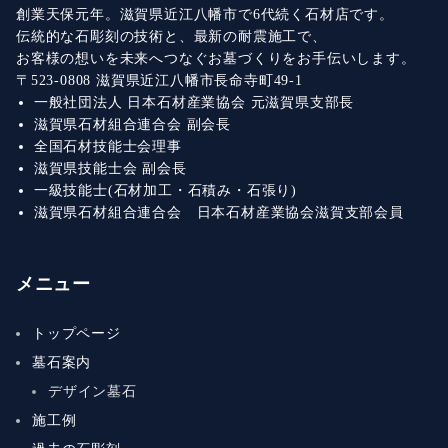
創業天保元年。滋賀県近江八幡市で6代続く石材店です。
伝統的な石彫刻の技術と、最新の耐震施工で、
お客様の想いを未来へつなぐお墓づくりをお手伝いします。
〒523-0808 滋賀県近江八幡市長命寺町49-1
一般社団法人 日本石材産業協会 元滋賀県支部長
滋賀県石材組合連合会 副会長
全国石材技能士会理事
滋賀県技能士会 副会長
一級技能士(石材加工・石積み・石張り)
滋賀県石材組合連合会 日本石材産業協会滋賀支部会員
メニュー
トップページ
墓石案内
デザイン墓石
施工例