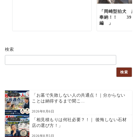
「岡崎型狛犬 彦
奉納！！ 39
編 」
検索
検索
「お墓で失敗しない人の共通点！｜分からない
ブログ
ことは納得するまで聞こ...
2026年8月6日
「相見積もりは何社必要？！｜ 後悔しない石材
ブログ
店の選び方！」
2026年8月5日