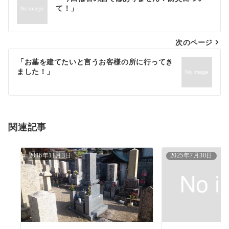
て！」
稿
ナ
次のページ
ビ
ゲ
「お墓を建てたいと言うお客様の所に行ってき
ました！」
ー
シ
ョ
関連記事
ン
2016年11月3日
2025年7月30日