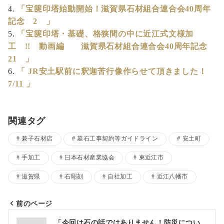
「宝篋印塔始動開始！滋賀県石材組合連合会40周年
記念 2 」
「宝篋印塔・基礎、格狭間の中に近江式文様加
工 !! 動画編 滋賀県石材組合連合会40周年記念
21 」
「 JR安土駅前に釈迦苦行像作らせて頂きました！
7/11 」
関連タグ
兼子石材店
墓石工事契約等ガイドライン
安土町
手加工
日本石材産業協会
東近江市
滋賀県
石彫刻
自社加工
近江八幡市
前のページ
投
「今回は石の話ではありません！防災につい