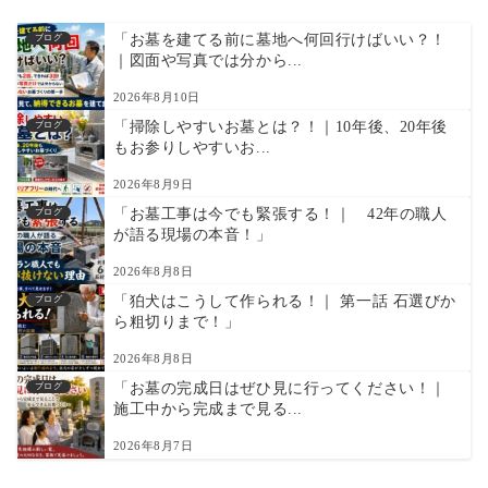
「お墓を建てる前に墓地へ何回行けばいい？！
ブログ
｜図面や写真では分から...
2026年8月10日
「掃除しやすいお墓とは？！｜10年後、20年後
ブログ
もお参りしやすいお...
2026年8月9日
「お墓工事は今でも緊張する！｜ 42年の職人
ブログ
が語る現場の本音！」
2026年8月8日
「狛犬はこうして作られる！｜ 第一話 石選びか
ブログ
ら粗切りまで！」
2026年8月8日
「お墓の完成日はぜひ見に行ってください！｜
ブログ
施工中から完成まで見る...
2026年8月7日