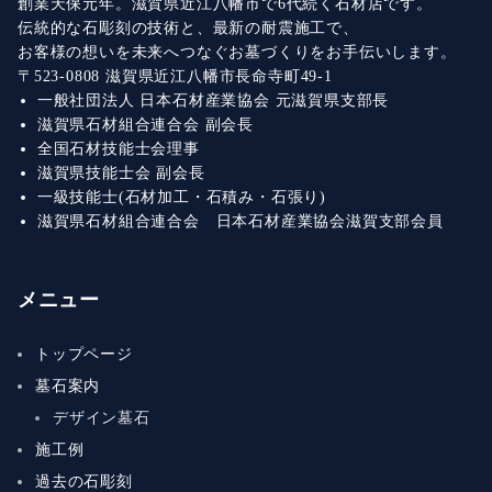
創業天保元年。滋賀県近江八幡市で6代続く石材店です。
伝統的な石彫刻の技術と、最新の耐震施工で、
お客様の想いを未来へつなぐお墓づくりをお手伝いします。
〒523-0808 滋賀県近江八幡市長命寺町49-1
一般社団法人 日本石材産業協会 元滋賀県支部長
滋賀県石材組合連合会 副会長
全国石材技能士会理事
滋賀県技能士会 副会長
一級技能士(石材加工・石積み・石張り)
滋賀県石材組合連合会 日本石材産業協会滋賀支部会員
メニュー
トップページ
墓石案内
デザイン墓石
施工例
過去の石彫刻