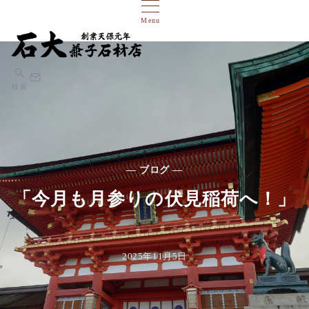
Menu
検索
— ブログ —
「今月も月参りの伏見稲荷へ！」
2025年11月5日