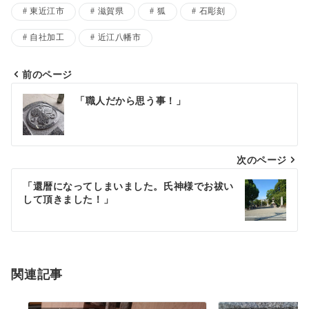
東近江市
滋賀県
狐
石彫刻
自社加工
近江八幡市
前のページ
投
「職人だから思う事！」
稿
ナ
次のページ
ビ
ゲ
「還暦になってしまいました。氏神様でお祓い
して頂きました！」
ー
シ
ョ
関連記事
ン